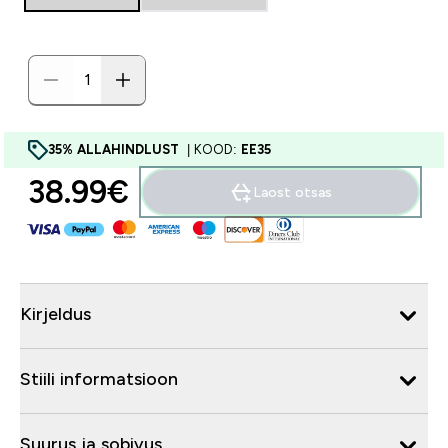
35% ALLAHINDLUST
| KOOD:
EE35
38.99€‎
Laost otsas
Kirjeldus
Stiili informatsioon
Suurus ja sobivus