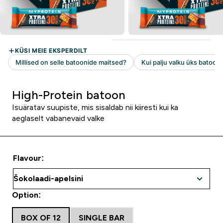
High-Protein batoon
Isuäratav suupiste, mis sisaldab nii kiiresti kui ka
aeglaselt vabanevaid valke
Flavour:
Option:
BOX OF 12
SINGLE BAR