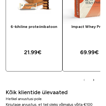
6-kihiline proteiinibatoon
Impact Whey Prot
21.99€‎
69.99€‎
OSTA KOHE
OSTA KOHE
Kõik klientide ülevaated
Hetkel arvustusi pole.
Kirjutage arvustus, et teil oleks võimalus võita €100