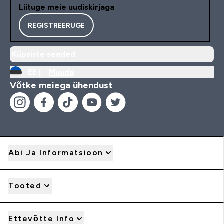
Liituge meie uudiskirjaga
REGISTREERUGE
Küpsiste seaded
EE |
Muuda
Võtke meiega ühendust
Abi Ja Informatsioon
Tooted
Ettevõtte Info