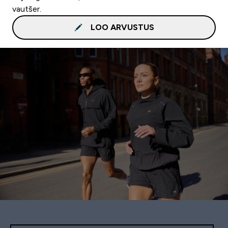
vautšer.
LOO ARVUSTUS