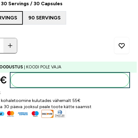
30 Servings / 30 Capsules
RVINGS
90 SERVINGS
SOODUSTUS
| KOODI POLE VAJA
€‎
Lisa ostukorvi
k
 kohaletoomine kulutades vähemalt 55€
a 30 päeva jooksul peale toote kätte saamist