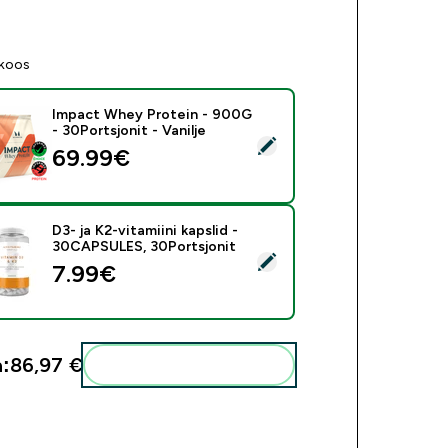
 koos
Impact Whey Protein - 900G
- 30Portsjonit - Vanilje
i see toode - Impact Whey Protein - 900G - 30Portsjonit - Vani
69.99€‎
D3- ja K2-vitamiini kapslid -
30CAPSULES, 30Portsjonit
 see toode - D3- ja K2-vitamiini kapslid - 30CAPSULES, 30Port
7.99€‎
:
86,97 €‎
Lisa need oma rutiini