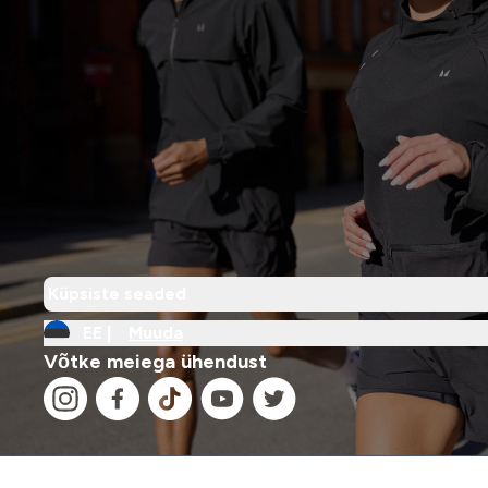
Küpsiste seaded
EE |
Muuda
Võtke meiega ühendust