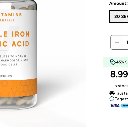
Amount: 
30 SE
45% 
8.99
In stoc
Tausta
Tagast