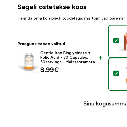
Sageli ostetakse koos
Täienda oma komplekti toodetega, mis toimivad paremini
Val
Praegune toode valitud
Gentle Iron Bisglycinate +
Folic Acid - 30 Capsules,
30servings - Maitsestamata
8.99€‎
Vali
Sinu kogusumma