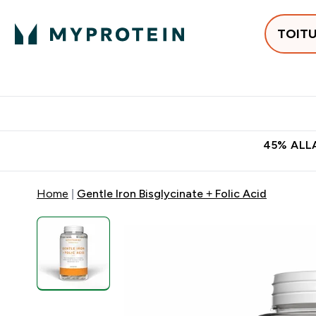
TOIT
Populaarseimad
Proteiinid
Enter Populaars
Ent
⌄
⌄
Tasuta kohaletoomine tellimus
45% ALLA
Home
Gentle Iron Bisglycinate + Folic Acid