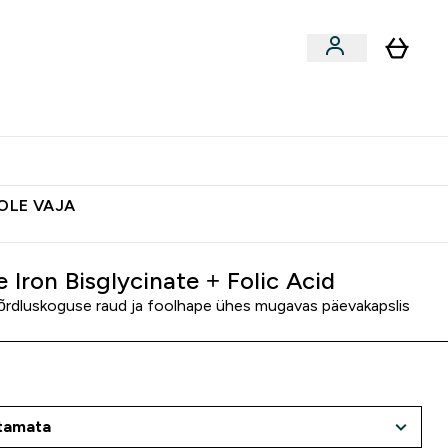
ted
Aksessuaarid
Lõpumüük
 & Snäkid submenu
Enter Vegan Tooted submenu
⌄
Soovid 10€ krediiti?
Abikeskus
POLE VAJA
 Iron Bisglycinate + Folic Acid
rdluskoguse raud ja foolhape ühes mugavas päevakapslis