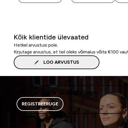
Kõik klientide ülevaated
Hetkel arvustusi pole.
Kirjutage arvustus, et teil oleks võimalus võita €100 vau
LOO ARVUSTUS
Liituge meie uudiskirjaga
REGISTREERUGE