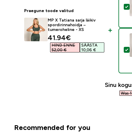
V
Praegune toode valitud
MP X Tatiana sarja läikiv
spordirinnahoidja –
tumeroheline - XS
discounted price
41.94€‎
HIND ENNE
SÄÄSTA
V
52,00 €‎
10,06 €‎
Sinu kog
Was 1
Recommended for you