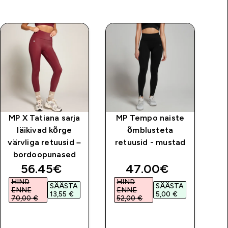
MP X Tatiana sarja
MP Tempo naiste
M
läikivad kõrge
õmblusteta
sp
värvliga retuusid –
retuusid - mustad
bordoopunased
price
discounted price
discounted price
56.45€‎
47.00€‎
HIND
HIND
SÄÄSTA
SÄÄSTA
ENNE
ENNE
13,55 €‎
5,00 €‎
70,00 €‎
52,00 €‎
OSTA KOHE
OSTA KOHE