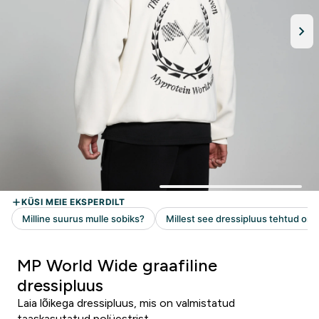
MP World Wide graafiline
dressipluus
Laia lõikega dressipluus, mis on valmistatud
taaskasutatud polüestrist.