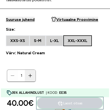
Suuruse juhend
Virtuaalne Proovimine
Size:
XXS-XS
S-M
L-XL
XXL-XXXL
Värv: Natural Cream
35% ALLAHINDLUST
| KOOD:
EE35
40.00€‎
Laost otsas