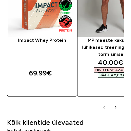
Impact Whey Protein
MP meeste kaks-ü
lühikesed treeningpük
tormisinised
discounte
40.00€‎
HIND ENNE 42,00 €‎
69.99€‎
SÄÄSTA 2,00 €‎
OSTA KOHE
OSTA KOHE
Kõik klientide ülevaated
Hetkel arvustusi pole.