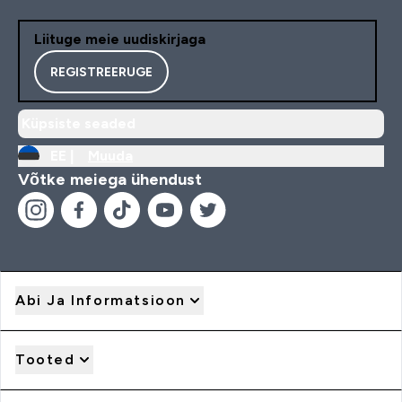
Liituge meie uudiskirjaga
REGISTREERUGE
Küpsiste seaded
EE |
Muuda
Võtke meiega ühendust
Abi Ja Informatsioon
Tooted