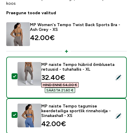
koos
Praegune toode valitud
MP Women's Tempo Twist Back Sports Bra -
Ash Grey - XS
42.00€‎
MP naiste Tempo hübriid õmbluseta
retuusid - tuhahallis - XL
discounted price
32.40€‎
Vali see toode - MP naiste Tempo hübriid õmbluseta ret
HIND ENNE 54,00 €‎
SÄÄSTA 21,60 €‎
MP naiste Tempo tagumise
keerdetailiga sportlik rinnahoidja -
Vali see toode - MP naiste Tempo tagumise keerdetailiga
Sinakashall - XS
42.00€‎