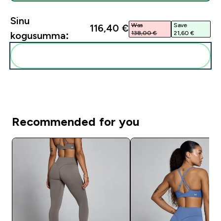
Sinu
Was
Save
116,40 €‎
138,00 €‎
21,60 €‎
kogusumma:
Lisa need oma rutiini
Recommended for you