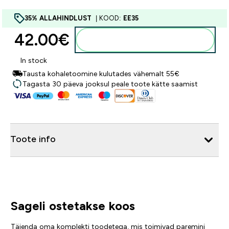
35% ALLAHINDLUST
| KOOD:
EE35
42.00€‎
Lisa ostukorvi
In stock
Tausta kohaletoomine kulutades vähemalt 55€
Tagasta 30 päeva jooksul peale toote kätte saamist
Toote info
Sageli ostetakse koos
Täienda oma komplekti toodetega, mis toimivad paremini