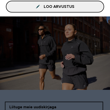
LOO ARVUSTUS
Liituge meie uudiskirjaga