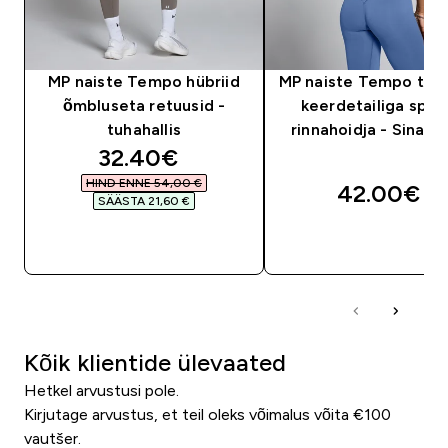
MP naiste Tempo hübriid
MP naiste Tempo tag
õmbluseta retuusid -
keerdetailiga sport
tuhahallis
rinnahoidja - Sinakas
discounted price
32.40€‎
HIND ENNE 54,00 €‎
42.00€‎
SÄÄSTA 21,60 €‎
OSTA KOHE
OSTA KOHE
Kõik klientide ülevaated
Hetkel arvustusi pole.
Kirjutage arvustus, et teil oleks võimalus võita €100
vautšer.