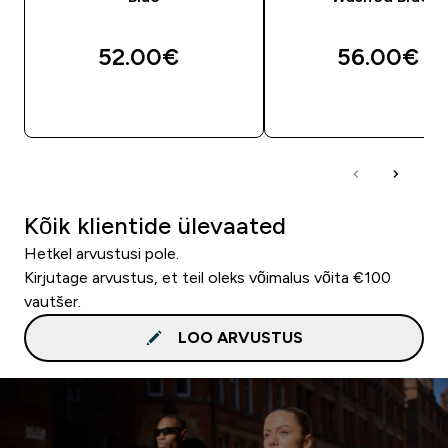
52.00€‎
56.00€‎
OSTA KOHE
OSTA KOHE
Kõik klientide ülevaated
Hetkel arvustusi pole.
Kirjutage arvustus, et teil oleks võimalus võita €100
vautšer.
LOO ARVUSTUS