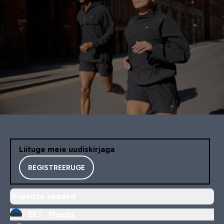
Liituge meie uudiskirjaga
REGISTREERUGE
Küpsiste seaded
EE |
Muuda