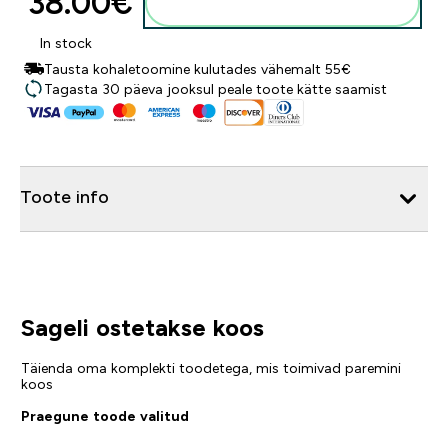
38.00€‎
Lisa ostukorvi
In stock
Tausta kohaletoomine kulutades vähemalt 55€
Tagasta 30 päeva jooksul peale toote kätte saamist
Toote info
Sageli ostetakse koos
Täienda oma komplekti toodetega, mis toimivad paremini
koos
Praegune toode valitud