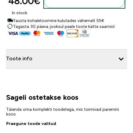
48.00€‎
Lisa ostukorvi
In stock
Tausta kohaletoomine kulutades vähemalt 55€
Tagasta 30 päeva jooksul peale toote kätte saamist
Toote info
Sageli ostetakse koos
Täienda oma komplekti toodetega, mis toimivad paremini
koos
Praegune toode valitud