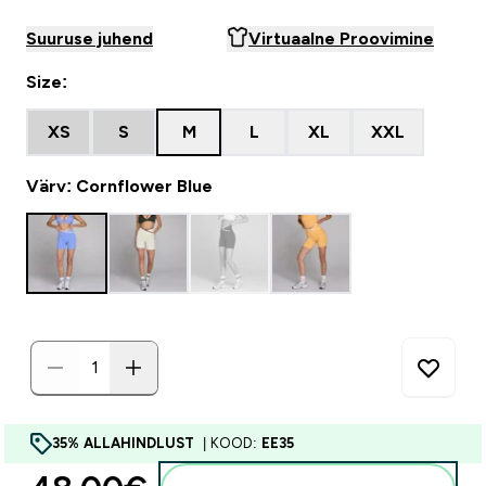
Suuruse juhend
Virtuaalne Proovimine
Size:
XS
S
M
L
XL
XXL
Värv: Cornflower Blue
35% ALLAHINDLUST
| KOOD:
EE35