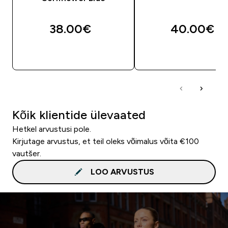
38.00€‎
40.00€‎
OSTA KOHE
OSTA KOHE
Kõik klientide ülevaated
Hetkel arvustusi pole.
Kirjutage arvustus, et teil oleks võimalus võita €100
vautšer.
LOO ARVUSTUS