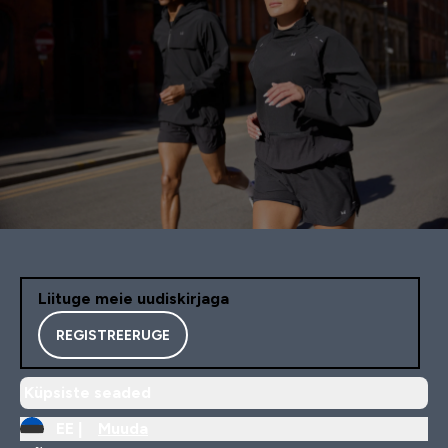
Liituge meie uudiskirjaga
REGISTREERUGE
Küpsiste seaded
EE |
Muuda