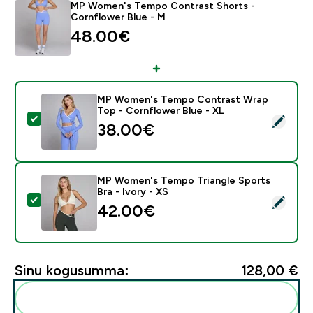
MP Women's Tempo Contrast Shorts -
Cornflower Blue - M
48.00€‎
MP Women's Tempo Contrast Wrap
Top - Cornflower Blue - XL
Vali see toode - MP Women's Tempo Contrast Wrap To
38.00€‎
MP Women's Tempo Triangle Sports
Bra - Ivory - XS
Vali see toode - MP Women's Tempo Triangle Sports Br
42.00€‎
Sinu kogusumma:
128,00 €‎
Lisa need oma rutiini