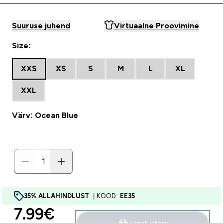
Suuruse juhend
Virtuaalne Proovimine
Size:
XXS
XS
S
M
L
XL
XXL
Värv: Ocean Blue
35% ALLAHINDLUST
| KOOD:
EE35
discounted price
7.99€‎