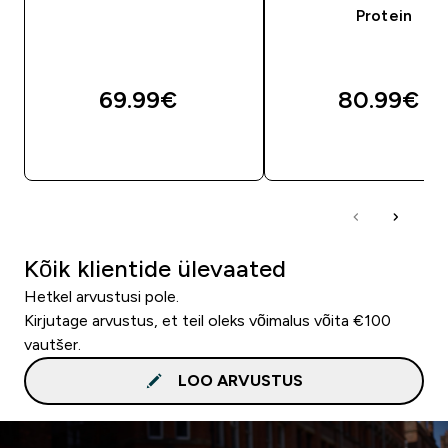
Protein
69.99€‎
80.99€‎
OSTA KOHE
OSTA KOHE
Kõik klientide ülevaated
Hetkel arvustusi pole.
Kirjutage arvustus, et teil oleks võimalus võita €100
vautšer.
LOO ARVUSTUS