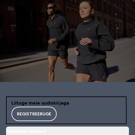
Liituge meie uudiskirjaga
REGISTREERUGE
Küpsiste seaded