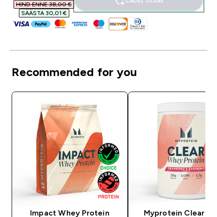
Laost otsas
HIND ENNE 38,00 €‎
SÄÄSTA 30,01 €‎
Recommended for you
Impact Whey Protein
Myprotein Clear W