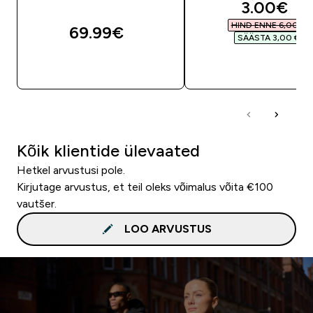
discounte
3.00€‎
HIND ENNE 6,00 €‎
69.99€‎
SÄÄSTA 3,00 €‎
OSTA KOHE
OSTA KOHE
Kõik klientide ülevaated
Hetkel arvustusi pole.
Kirjutage arvustus, et teil oleks võimalus võita €100
vautšer.
LOO ARVUSTUS