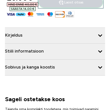
Laost otsas
HIND ENNE 40,00 €‎
SÄÄSTA 14,00 €‎
Kirjeldus
Stiili informatsioon
Sobivus ja kanga koostis
Sageli ostetakse koos
Täienda oma komplekti toodetega, mis toimivad paremini