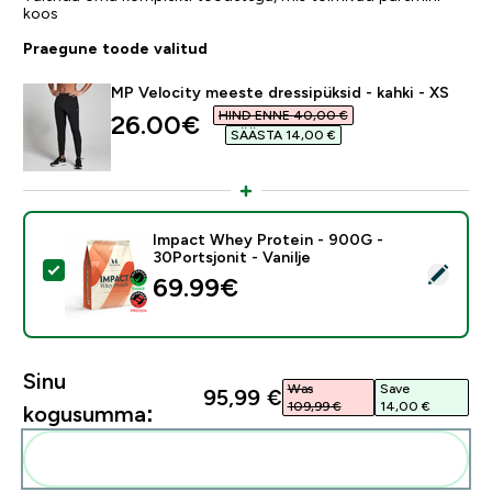
koos
Praegune toode valitud
MP Velocity meeste dressipüksid - kahki - XS
HIND ENNE 40,00 €‎
discounted price
26.00€‎
SÄÄSTA 14,00 €‎
Impact Whey Protein - 900G -
30Portsjonit - Vanilje
Vali see toode - Impact Whey Protein - 900G - 30Ports
69.99€‎
Sinu
Was
Save
95,99 €‎
109,99 €‎
14,00 €‎
kogusumma:
Lisa need oma rutiini