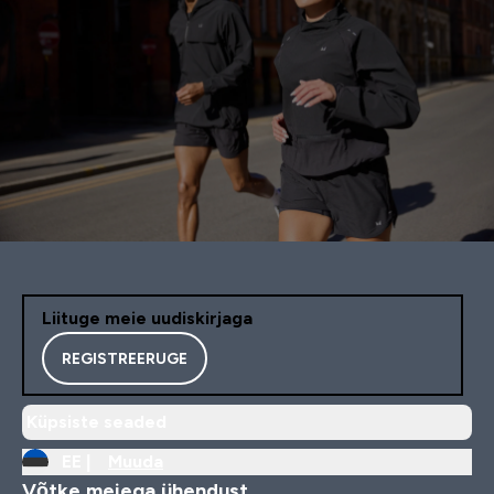
Liituge meie uudiskirjaga
REGISTREERUGE
Küpsiste seaded
EE |
Muuda
Võtke meiega ühendust