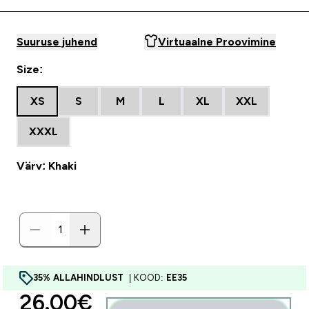
Suuruse juhend
Virtuaalne Proovimine
Size:
XS
S
M
L
XL
XXL
XXXL
Värv: Khaki
35% ALLAHINDLUST
| KOOD:
EE35
discounted price
26.00€‎