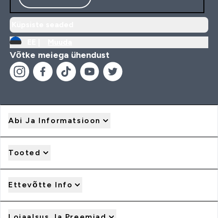
Küpsiste seaded
EE |
Muuda
Võtke meiega ühendust
Abi Ja Informatsioon
Tooted
Ettevõtte Info
Lojaalsus Ja Preemiad