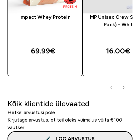
Impact Whey Protein
MP Unisex Crew Sock
Pack) - White
69.99€‎
16.00€‎
OSTA KOHE
OSTA KOHE
Kõik klientide ülevaated
Hetkel arvustusi pole.
Kirjutage arvustus, et teil oleks võimalus võita €100
vautšer.
LOO ARVUSTUS