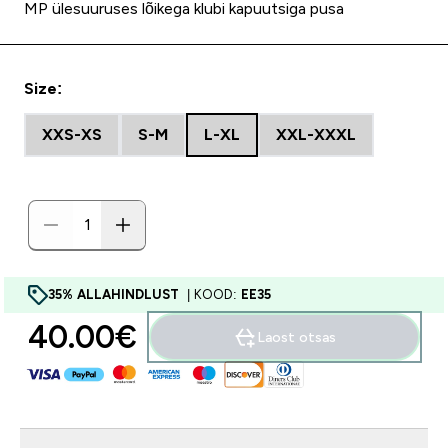
MP ülesuuruses lõikega klubi kapuutsiga pusa
Size:
XXS-XS
S-M
L-XL
XXL-XXXL
35% ALLAHINDLUST
| KOOD:
EE35
40.00€‎
Laost otsas