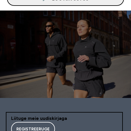
Liituge meie uudiskirjaga
REGISTREERUGE