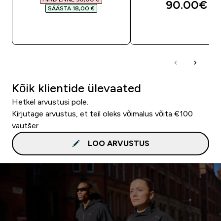
90.00€‎
SÄÄSTA 18,00 €‎
OSTA KOHE
OSTA KOHE
Kõik klientide ülevaated
Hetkel arvustusi pole.
Kirjutage arvustus, et teil oleks võimalus võita €100
vautšer.
LOO ARVUSTUS