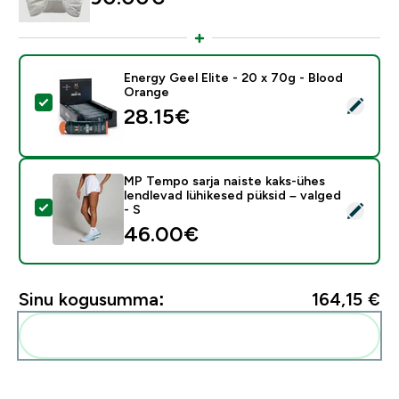
Energy Geel Elite - 20 x 70g - Blood
Orange
Vali see toode - Energy Geel Elite - 20 x 70g - Blood
28.15€‎
MP Tempo sarja naiste kaks-ühes
lendlevad lühikesed püksid – valged
Vali see toode - MP Tempo sarja naiste kaks-ühes lendl
- S
46.00€‎
Sinu kogusumma:
164,15 €‎
Lisa need oma rutiini