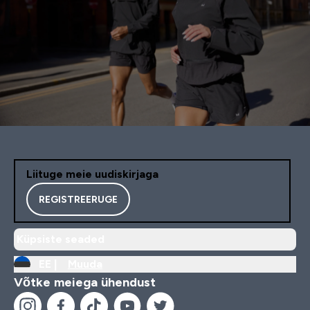
Liituge meie uudiskirjaga
REGISTREERUGE
Küpsiste seaded
EE |
Muuda
Võtke meiega ühendust