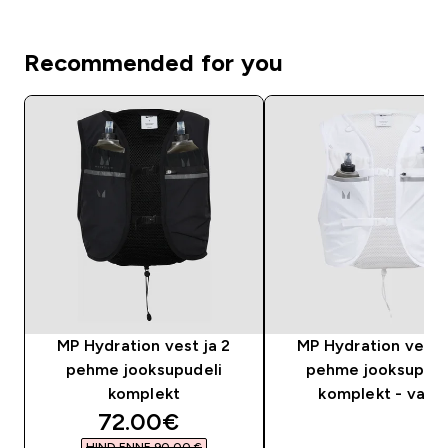
Recommended for you
MP Hydration vest ja 2
MP Hydration vest j
pehme jooksupudeli
pehme jooksupude
komplekt
komplekt - valg
discounted price
72.00€‎
HIND ENNE 90,00 €‎