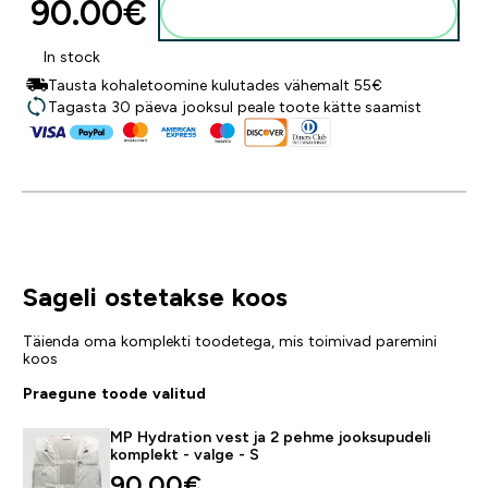
90.00€‎
Lisa ostukorvi
In stock
Tausta kohaletoomine kulutades vähemalt 55€
Tagasta 30 päeva jooksul peale toote kätte saamist
Sageli ostetakse koos
Täienda oma komplekti toodetega, mis toimivad paremini
koos
Praegune toode valitud
MP Hydration vest ja 2 pehme jooksupudeli
komplekt - valge - S
90.00€‎