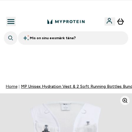
Kvaliteetsus
Mis on sinu eesmärk täna?
40% ALLAHINDLUST PEAAEGU KÕIGELE | KOOD: EE40
LISA 5% ALLAHINDLUST KULUTADES 80EUR
0 0
:
0 2
:
3 3
:
2 3
Päevad
Tunnid
Minutid
Sekundid
Home
MP Unisex Hydration Vest & 2 Soft Running Bottles Bun