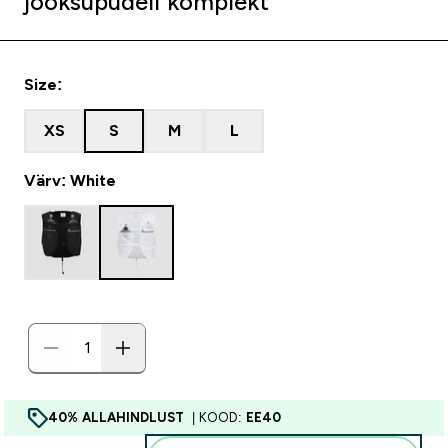
jooksupudeli komplekt
Size:
XS
S
M
L
Värv: White
40% ALLAHINDLUST
| KOOD:
EE40