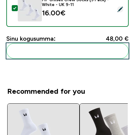
White - UK 9-11
Vali see toode - MP Unisex Crew Socks (3 Pack) - Whi
16.00€‎
Sinu kogusumma:
48,00 €‎
Lisa need oma rutiini
Recommended for you