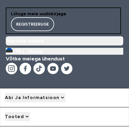
Liituge meie uudiskirjaga
REGISTREERUGE
Küpsiste seaded
EE |
Muuda
Võtke meiega ühendust
Abi Ja Informatsioon
Tooted