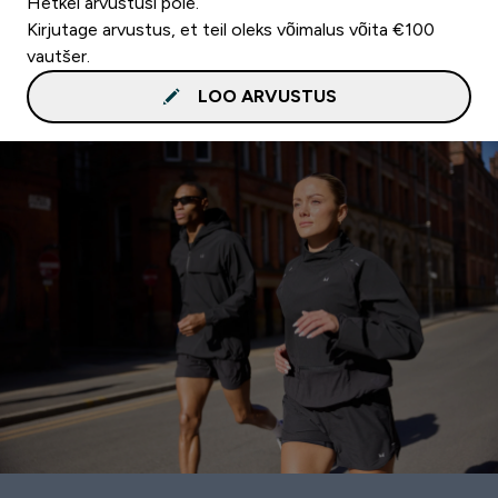
Hetkel arvustusi pole.
Kirjutage arvustus, et teil oleks võimalus võita €100
vautšer.
LOO ARVUSTUS