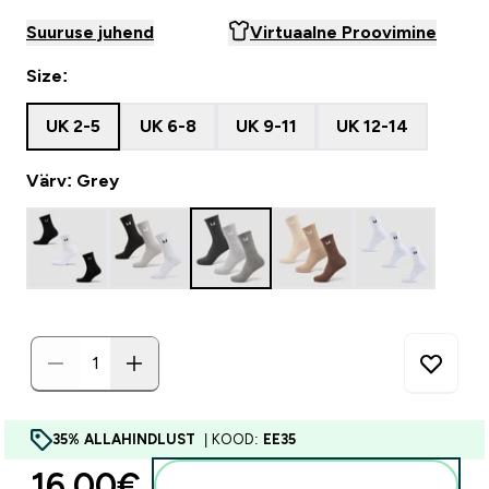
Suuruse juhend
Virtuaalne Proovimine
Size:
UK 2-5
UK 6-8
UK 9-11
UK 12-14
Värv: Grey
35% ALLAHINDLUST
| KOOD:
EE35
16.00€‎
Lisa ostukorvi