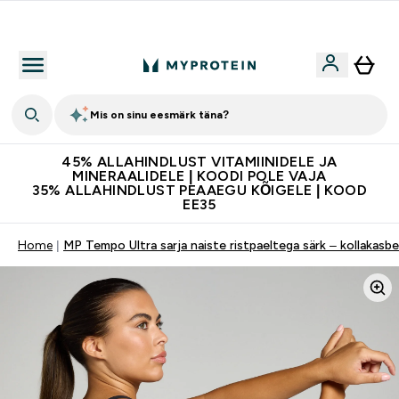
Kvaliteetsus
Mis on sinu eesmärk täna?
45% ALLAHINDLUST VITAMIINIDELE JA
MINERAALIDELE | KOODI POLE VAJA
35% ALLAHINDLUST PEAAEGU KÕIGELE | KOOD
EE35
Home
MP Tempo Ultra sarja naiste ristpaeltega särk – kollakasb