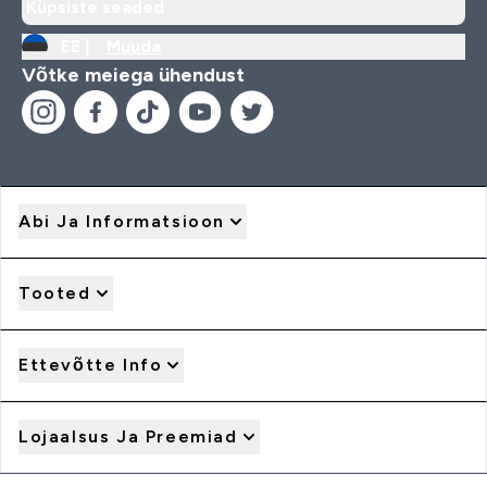
Küpsiste seaded
EE |
Muuda
Võtke meiega ühendust
Abi Ja Informatsioon
Tooted
Ettevõtte Info
Lojaalsus Ja Preemiad