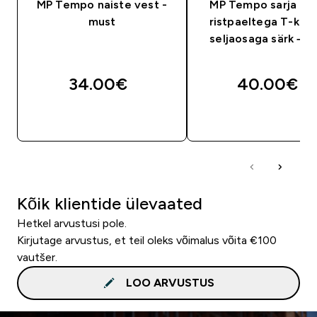
MP Tempo naiste vest -
MP Tempo sarja nai
must
ristpaeltega T-kuju
seljaosaga särk – m
34.00€‎
40.00€‎
OSTA KOHE
OSTA KOHE
Kõik klientide ülevaated
Hetkel arvustusi pole.
Kirjutage arvustus, et teil oleks võimalus võita €100
vautšer.
LOO ARVUSTUS