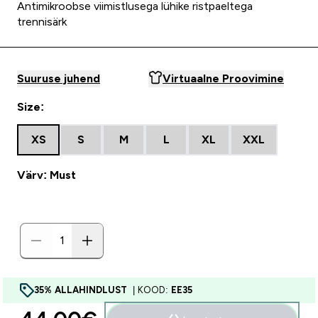
Antimikroobse viimistlusega lühike ristpaeltega
trennisärk
Suuruse juhend
Virtuaalne Proovimine
Size:
XS
S
M
L
XL
XXL
Värv: Must
35% ALLAHINDLUST
| KOOD:
EE35