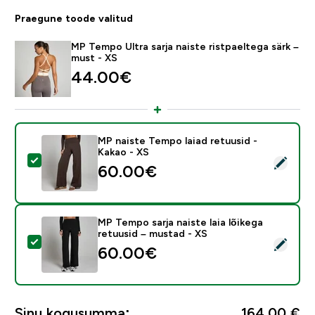
Praegune toode valitud
MP Tempo Ultra sarja naiste ristpaeltega särk –
must - XS
44.00€‎
MP naiste Tempo laiad retuusid -
Kakao - XS
Vali see toode - MP naiste Tempo laiad retuusid - Kak
60.00€‎
MP Tempo sarja naiste laia lõikega
retuusid – mustad - XS
Vali see toode - MP Tempo sarja naiste laia lõikega re
60.00€‎
Sinu kogusumma:
164,00 €‎