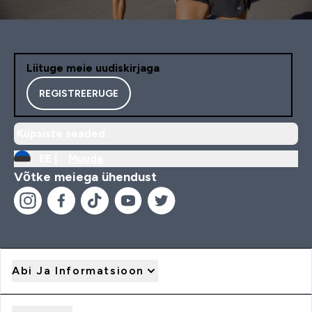
Liituge meie uudiskirjaga
REGISTREERUGE
Küpsiste seaded
EE |
Muuda
Võtke meiega ühendust
Abi Ja Informatsioon