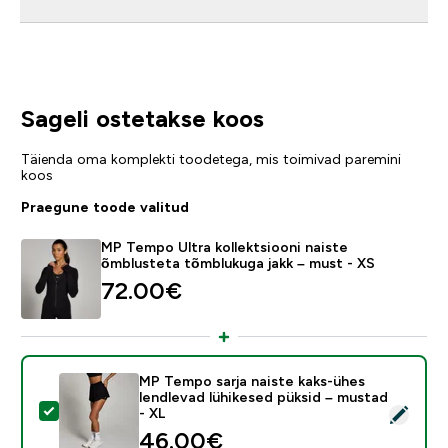
Sageli ostetakse koos
Täienda oma komplekti toodetega, mis toimivad paremini
koos
Praegune toode valitud
MP Tempo Ultra kollektsiooni naiste
õmblusteta tõmblukuga jakk – must - XS
72.00€‎
MP Tempo sarja naiste kaks-ühes
lendlevad lühikesed püksid – mustad
Vali see toode - MP Tempo sarja naiste kaks-ühes lend
- XL
46.00€‎