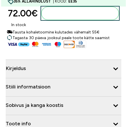
35% ALLAHINDLUST
| KOOD:
EE35
72.00€‎
Lisa ostukorvi
In stock
Tausta kohaletoomine kulutades vähemalt 55€
Tagasta 30 päeva jooksul peale toote kätte saamist
Kirjeldus
Stiili informatsioon
Sobivus ja kanga koostis
Toote info