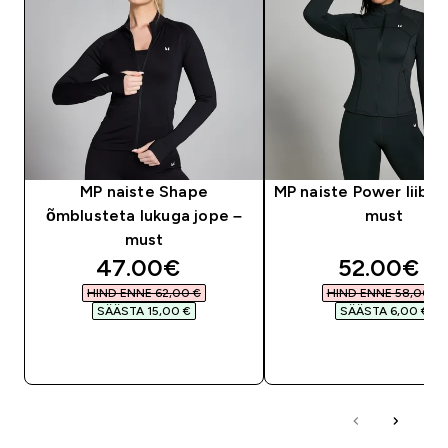
MP naiste Shape
MP naiste Power liibuv
õmblusteta lukuga jope –
must
must
discounted price
discounte
47.00€‎
52.00€‎
HIND ENNE 62,00 €‎
HIND ENNE 58,00 €‎
SÄÄSTA 15,00 €‎
SÄÄSTA 6,00 €‎
OSTA KOHE
OSTA KOHE