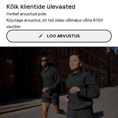
Kõik klientide ülevaated
Hetkel arvustusi pole.
Kirjutage arvustus, et teil oleks võimalus võita €100
vautšer.
LOO ARVUSTUS