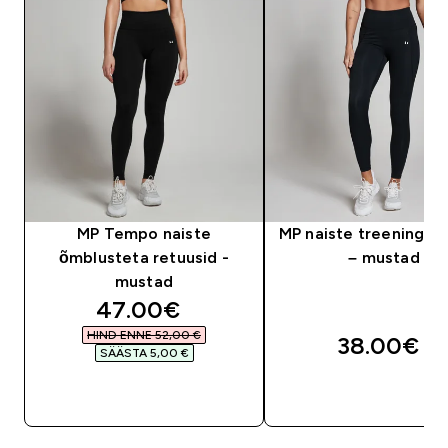
MP Tempo naiste
MP naiste treeningre
õmblusteta retuusid -
– mustad
mustad
discounted price
47.00€‎
HIND ENNE 52,00 €‎
38.00€‎
SÄÄSTA 5,00 €‎
OSTA KOHE
OSTA KOHE