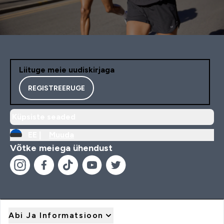
Liituge meie uudiskirjaga
REGISTREERUGE
Küpsiste seaded
EE |
Muuda
Võtke meiega ühendust
Abi Ja Informatsioon