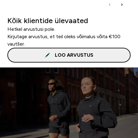
Kõik klientide ülevaated
Hetkel arvustusi pole.
Kirjutage arvustus, et teil oleks võimalus võita €100
vautšer.
LOO ARVUSTUS