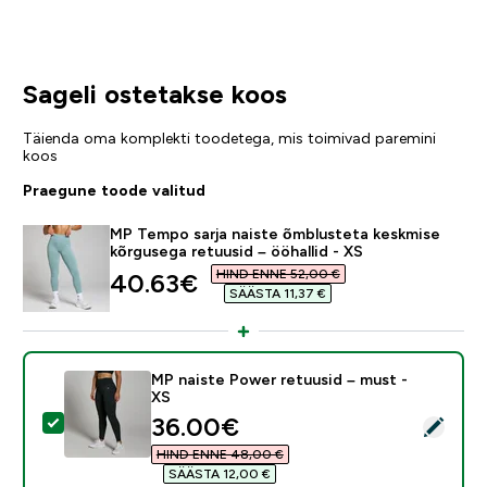
Sageli ostetakse koos
Täienda oma komplekti toodetega, mis toimivad paremini
koos
Praegune toode valitud
MP Tempo sarja naiste õmblusteta keskmise
kõrgusega retuusid – ööhallid - XS
HIND ENNE 52,00 €‎
discounted price
40.63€‎
SÄÄSTA 11,37 €‎
MP naiste Power retuusid – must -
XS
discounted price
36.00€‎
Vali see toode - MP naiste Power retuusid – must - X
HIND ENNE 48,00 €‎
SÄÄSTA 12,00 €‎