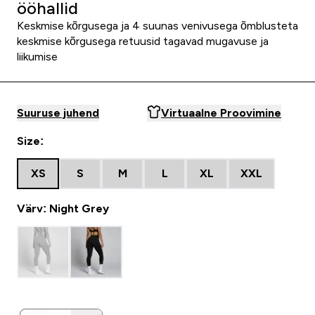
ööhallid
Keskmise kõrgusega ja 4 suunas venivusega õmblusteta
keskmise kõrgusega retuusid tagavad mugavuse ja
liikumise
Suuruse juhend
Virtuaalne Proovimine
Size:
XS
S
M
L
XL
XXL
Värv: Night Grey