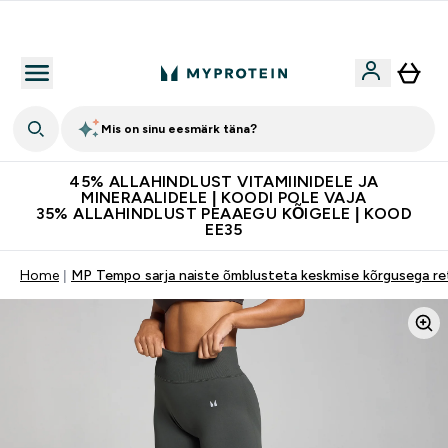
Kvaliteetsus
Mis on sinu eesmärk täna?
45% ALLAHINDLUST VITAMIINIDELE JA
MINERAALIDELE | KOODI POLE VAJA
35% ALLAHINDLUST PEAAEGU KÕIGELE | KOOD
EE35
Home
MP Tempo sarja naiste õmblusteta keskmise kõrgusega retu