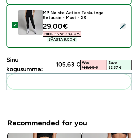
MP Naiste Active Taskutega
Retuusid - Must - XS
discounted price
29.00€‎
Vali see toode - MP Naiste Active Taskutega Retuusid
HIND ENNE 38,00 €‎
SÄÄSTA 9,00 €‎
Sinu
Was
Save
105,63 €‎
138,00 €‎
32,37 €‎
kogusumma:
Lisa need oma rutiini
Recommended for you