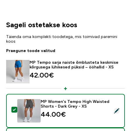
Sageli ostetakse koos
Täienda oma komplekti toodetega, mis toimivad paremini
koos
Praegune toode valitud
MP Tempo sarja naiste õmblusteta keskmise
kõrgusega lühikesed püksid – ööhallid - XS
42.00€‎
MP Women's Tempo High Waisted
Shorts - Dark Grey - XS
Vali see toode - MP Women's Tempo High Waisted Sho
44.00€‎