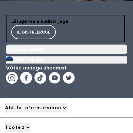
Liituge meie uudiskirjaga
REGISTREERUGE
Küpsiste seaded
EE |
Muuda
Võtke meiega ühendust
Abi Ja Informatsioon
Tooted