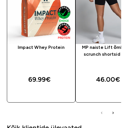
Impact Whey Protein
MP naiste Lift õmbl
scrunch shortsid - 
69.99€‎
46.00€‎
OSTA KOHE
OSTA KOHE
Kõik klientide ülevaated