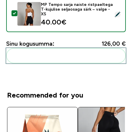
MP Tempo sarja naiste ristpaeltega
T-kujulise seljaosaga särk – valge -
Vali see toode - MP Tempo sarja naiste ristpaeltega T-k
XS
40.00€‎
Sinu kogusumma:
126,00 €‎
Lisa need oma rutiini
Recommended for you