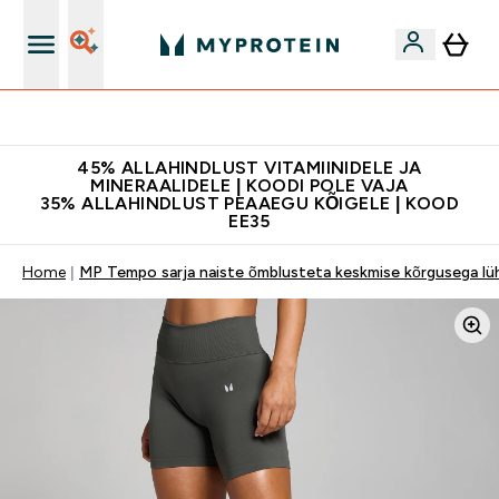
Lisa 5% allahindlust tellides äpis
45% ALLAHINDLUST VITAMIINIDELE JA
MINERAALIDELE | KOODI POLE VAJA
35% ALLAHINDLUST PEAAEGU KÕIGELE | KOOD
EE35
Home
MP Tempo sarja naiste õmblusteta keskmise kõrgusega lühi