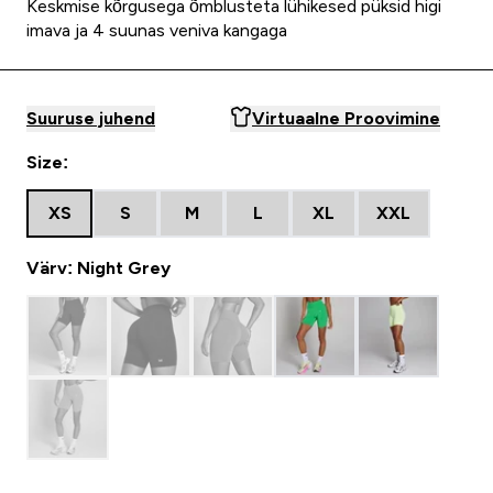
Keskmise kõrgusega õmblusteta lühikesed püksid higi
imava ja 4 suunas veniva kangaga
Suuruse juhend
Virtuaalne Proovimine
Size:
XS
S
M
L
XL
XXL
Värv: Night Grey