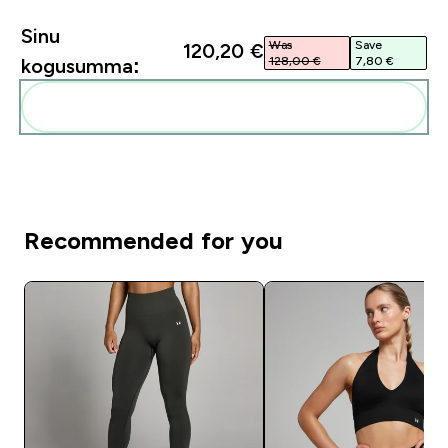
Sinu
Was
Save
120,20 €‎
128,00 €‎
7,80 €‎
kogusumma:
Lisa need oma rutiini
Recommended for you