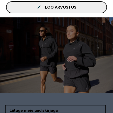
LOO ARVUSTUS
Liituge meie uudiskirjaga