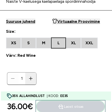
Naiste V-kaelusega kaelapaelaga spordirinnahoidja
Suuruse juhend
Virtuaalne Proovimine
Size:
XS
S
M
L
XL
XXL
Värv: Red Wine
35% ALLAHINDLUST
| KOOD:
EE35
36.00€‎
Laost otsas