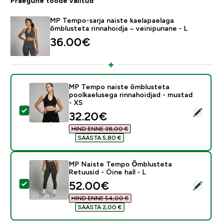
Praegune toode valitud
MP Tempo-sarja naiste kaelapaelaga
õmblusteta rinnahoidja – veinipunane - L
36.00€‎
MP Tempo naiste õmblusteta
poolkaelusega rinnahoidjad - mustad
- XS
Vali see toode - MP Tempo naiste õmblusteta poolkael
discounted price
32.20€‎
HIND ENNE 38,00 €‎
SÄÄSTA 5,80 €‎
MP Naiste Tempo Õmblusteta
Retuusid - Öine hall - L
discounted price
52.00€‎
Vali see toode - MP Naiste Tempo Õmblusteta Retuusid
HIND ENNE 54,00 €‎
SÄÄSTA 2,00 €‎