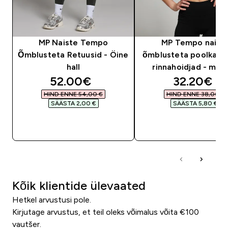
MP Naiste Tempo
MP Tempo naist
Õmblusteta Retuusid - Öine
õmblusteta poolkael
hall
rinnahoidjad - mus
discounted price
discounte
52.00€‎
32.20€‎
HIND ENNE 54,00 €‎
HIND ENNE 38,00 €‎
SÄÄSTA 2,00 €‎
SÄÄSTA 5,80 €‎
OSTA KOHE
OSTA KOHE
Kõik klientide ülevaated
Hetkel arvustusi pole.
Kirjutage arvustus, et teil oleks võimalus võita €100
vautšer.