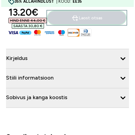
35% ALLAHINDLUST
| KOOD:
EE35
discounted price
13.20€‎
Laost otsas
HIND ENNE 44,00 €‎
SÄÄSTA 30,80 €‎
Kirjeldus
Stiili informatsioon
Sobivus ja kanga koostis