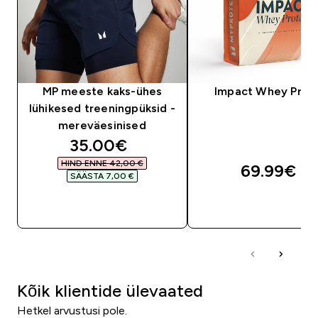
MP meeste kaks-ühes
Impact Whey Prot
lühikesed treeningpüksid -
mereväesinised
discounted price
35.00€‎
HIND ENNE 42,00 €‎
69.99€‎
SÄÄSTA 7,00 €‎
OSTA KOHE
OSTA KOHE
Kõik klientide ülevaated
Hetkel arvustusi pole.