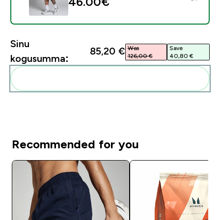
46.00€‎
Sinu
Was
Save
85,20 €‎
126,00 €‎
40,80 €‎
kogusumma:
Lisa need oma rutiini
Recommended for you