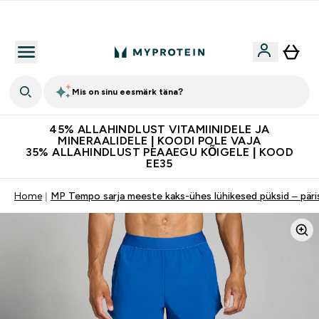
Kvaliteetsus
Mis on sinu eesmärk täna?
45% ALLAHINDLUST VITAMIINIDELE JA
MINERAALIDELE | KOODI POLE VAJA
35% ALLAHINDLUST PEAAEGU KÕIGELE | KOOD
EE35
Home
MP Tempo sarja meeste kaks-ühes lühikesed püksid – päri