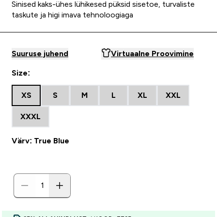
Sinised kaks-ühes lühikesed püksid sisetoe, turvaliste
taskute ja higi imava tehnoloogiaga
Suuruse juhend
Virtuaalne Proovimine
Size:
XS
S
M
L
XL
XXL
XXXL
Värv: True Blue