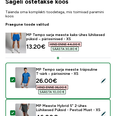
Sageli ostetakse koos
Täienda oma komplekti toodetega, mis toimivad paremini
koos
Praegune toode valitud
MP Tempo sarja meeste kaks-ühes lühikesed
püksid – pärissinised - XS
HIND ENNE 44,00 €‎
discounted price
13.20€‎
SÄÄSTA 30,80 €‎
MP Tempo sarja meeste träpsuline
T-särk – pärissinine - XS
discounted price
26.00€‎
Vali see toode - MP Tempo sarja meeste träpsuline T-sä
HIND ENNE 36,00 €‎
SÄÄSTA 10,00 €‎
MP Meeste Hybrid 5" 2-ühes
Lühikesed Püksid - Pestud Must - XS
Vali see toode - MP Meeste Hybrid 5" 2-ühes Lühikes