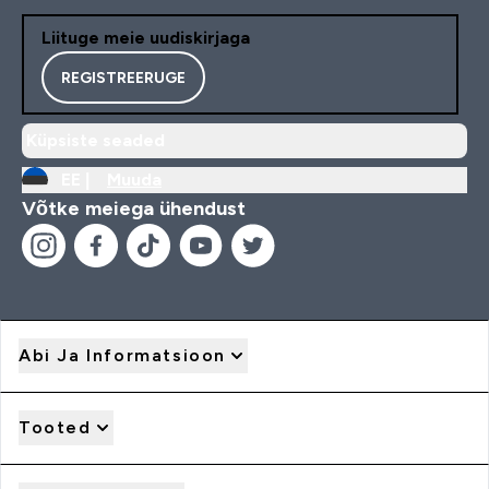
Liituge meie uudiskirjaga
REGISTREERUGE
Küpsiste seaded
EE |
Muuda
Võtke meiega ühendust
Abi Ja Informatsioon
Tooted