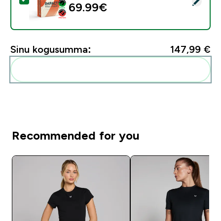
69.99€‎
Sinu kogusumma:
147,99 €‎
Lisa need oma rutiini
Recommended for you