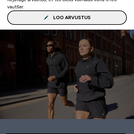
vautšer.
LOO ARVUSTUS