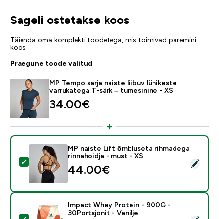
Sageli ostetakse koos
Täienda oma komplekti toodetega, mis toimivad paremini
koos
Praegune toode valitud
MP Tempo sarja naiste liibuv lühikeste
varrukatega T-särk – tumesinine - XS
34.00€‎
MP naiste Lift õmbluseta rihmadega
rinnahoidja - must - XS
Vali see toode - MP naiste Lift õmbluseta rihmadega r
44.00€‎
Impact Whey Protein - 900G -
30Portsjonit - Vanilje
Vali see toode - Impact Whey Protein - 900G - 30Ports