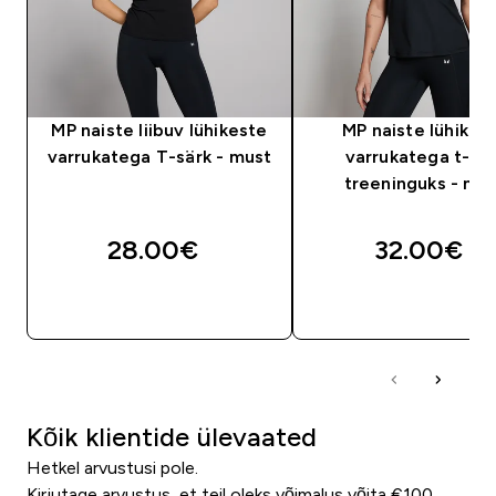
MP naiste liibuv lühikeste
MP naiste lühikes
varrukatega T-särk - must
varrukatega t-sä
treeninguks - mu
28.00€‎
32.00€‎
OSTA KOHE
OSTA KOHE
Kõik klientide ülevaated
Hetkel arvustusi pole.
Kirjutage arvustus, et teil oleks võimalus võita €100