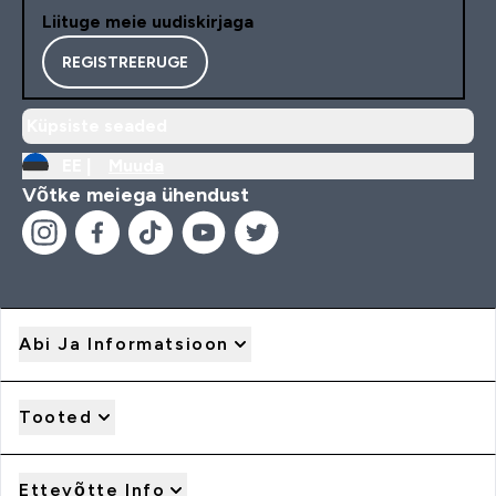
Liituge meie uudiskirjaga
REGISTREERUGE
Küpsiste seaded
EE |
Muuda
Võtke meiega ühendust
Abi Ja Informatsioon
Tooted
Ettevõtte Info