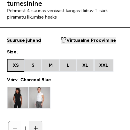
tumesinine
Pehmest 4 suunas venivast kangast liibuv T-särk
piiramatu liikumise heaks
Suuruse juhend
Virtuaalne Proovimine
Size:
XS
S
M
L
XL
XXL
Värv: Charcoal Blue