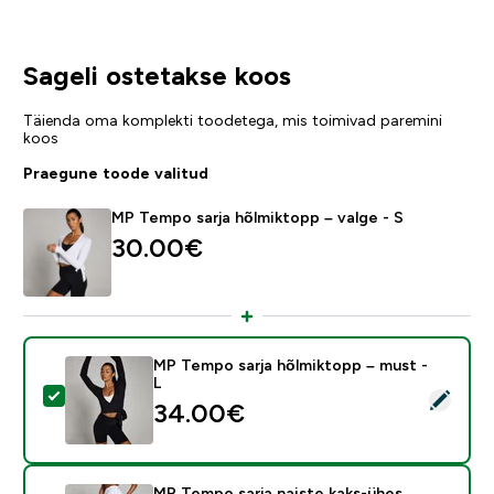
Sageli ostetakse koos
Täienda oma komplekti toodetega, mis toimivad paremini
koos
Praegune toode valitud
MP Tempo sarja hõlmiktopp – valge - S
30.00€‎
MP Tempo sarja hõlmiktopp – must -
L
Vali see toode - MP Tempo sarja hõlmiktopp – must - 
34.00€‎
MP Tempo sarja naiste kaks-ühes