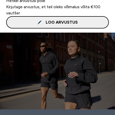
Hetkel arvustusi pole.
Kirjutage arvustus, et teil oleks võimalus võita €100
vautšer.
LOO ARVUSTUS