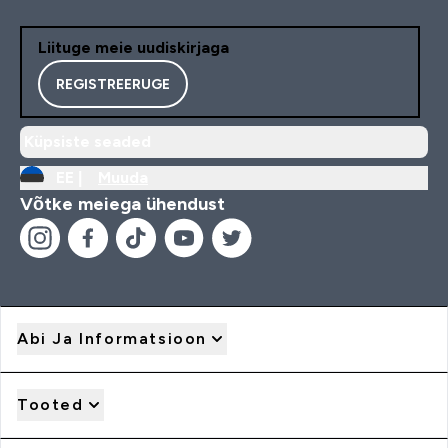
Liituge meie uudiskirjaga
REGISTREERUGE
Küpsiste seaded
EE |
Muuda
Võtke meiega ühendust
Abi Ja Informatsioon
Tooted