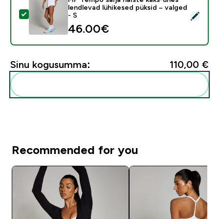
lendlevad lühikesed püksid – valged
Vali see toode - MP Tempo sarja naiste kaks-ühes lendl
- S
46.00€‎
Sinu kogusumma:
110,00 €‎
Lisa need oma rutiini
Recommended for you