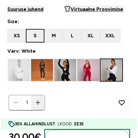
Suuruse juhend
Virtuaalne Proovimine
Size:
XS
S
M
L
XL
XXL
Värv: White
35% ALLAHINDLUST
| KOOD:
EE35
30.00€‎
Lisa ostukorvi