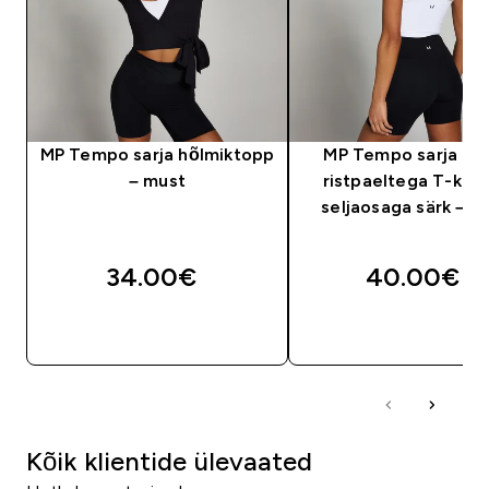
MP Tempo sarja hõlmiktopp
MP Tempo sarja nai
– must
ristpaeltega T-kuju
seljaosaga särk – v
34.00€‎
40.00€‎
OSTA KOHE
OSTA KOHE
Kõik klientide ülevaated