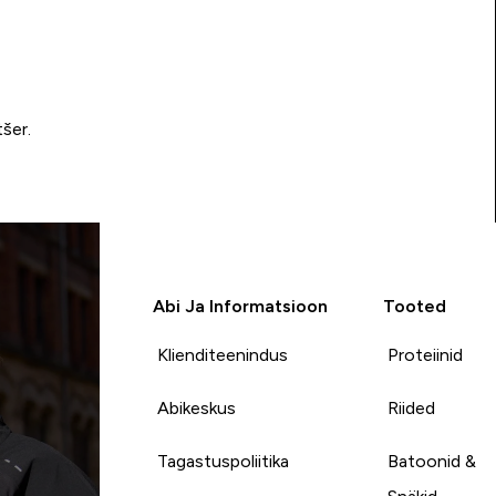
tšer.
Abi Ja Informatsioon
Tooted
Klienditeenindus
Proteiinid
Abikeskus
Riided
Tagastuspoliitika
Batoonid &