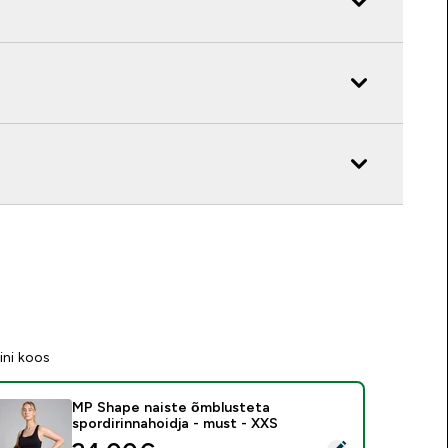
ini koos
MP Shape naiste õmblusteta
spordirinnahoidja - must - XXS
ali see toode - MP Shape naiste õmblusteta spordirinnahoidja 