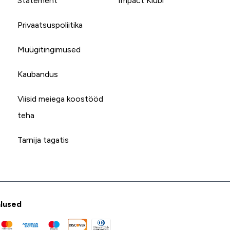
Statement
Impact Klubi
Privaatsuspoliitika
Müügitingimused
Kaubandus
Viisid meiega koostööd
teha
Tarnija tagatis
lused