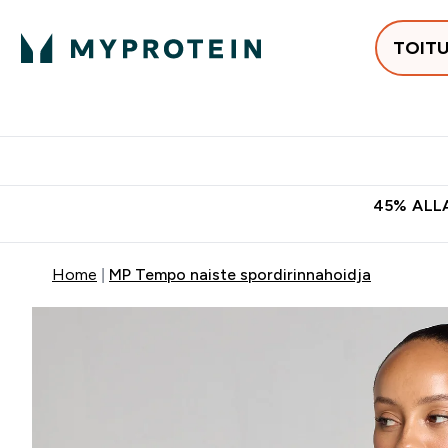
TOIT
Populaarseimad
Proteiinid
Enter Populaars
Ent
⌄
⌄
Tasuta kohaletoomine tellimus
45% ALLA
Home
MP Tempo naiste spordirinnahoidja