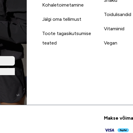
Snäkid
Kohaletoimetamine
Toidulisandid
Jälgi oma tellimust
Vitamiinid
Toote tagasikutsumise
teated
Vegan
Makse võima