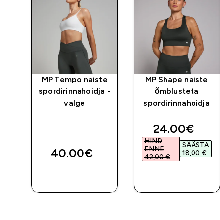
a
MP Tempo naiste
MP Shape naiste
spordirinnahoidja -
õmblusteta
a –
valge
spordirinnahoidja
discounted 
24.00€‎
HIND
SÄÄSTA
ENNE
40.00€‎
18,00 €‎
42,00 €‎
E
OSTA KOHE
OSTA KOHE