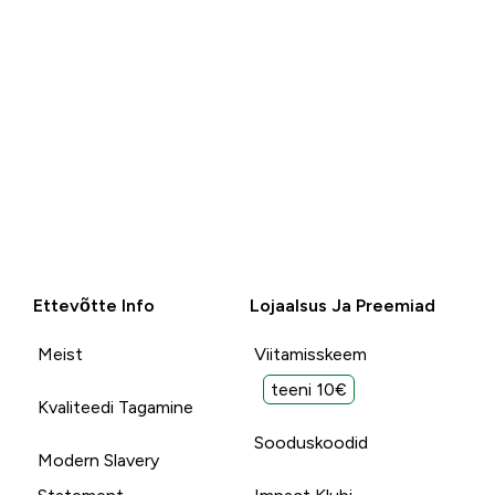
Ettevõtte Info
Lojaalsus Ja Preemiad
Meist
Viitamisskeem
teeni 10€
Kvaliteedi Tagamine
Sooduskoodid
Modern Slavery