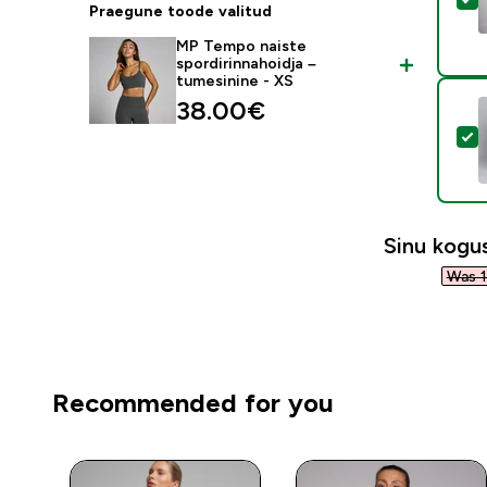
Praegune toode valitud
MP Tempo naiste
spordirinnahoidja –
tumesinine - XS
38.00€‎
V
Sinu kog
Was 1
Recommended for you