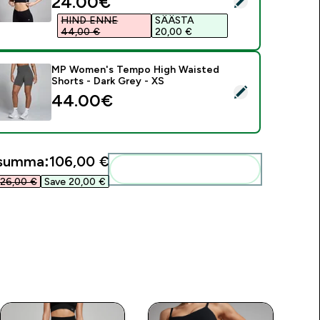
discounted price
24.00€‎
HIND ENNE
SÄÄSTA
44,00 €‎
20,00 €‎
MP Women's Tempo High Waisted
Shorts - Dark Grey - XS
ali see toode - MP Women's Tempo High Waisted Shorts - Dar
44.00€‎
usumma:
106,00 €‎
Lisa need oma rutiini
26,00 €‎
Save 20,00 €‎