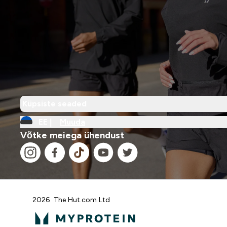
Küpsiste seaded
EE |
Muuda
Võtke meiega ühendust
2026 The Hut.com Ltd