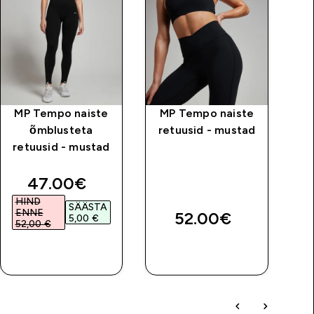
MP Tempo naiste
MP Tempo naiste
õmblusteta
retuusid - mustad
n
retuusid - mustad
ri
price
discounted price
47.00€‎
HIND
H
SÄÄSTA
ENNE
E
52.00€‎
5,00 €‎
52,00 €‎
4
OSTA KOHE
OSTA KOHE