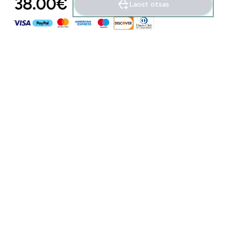
38.00€‎
Laost otsas