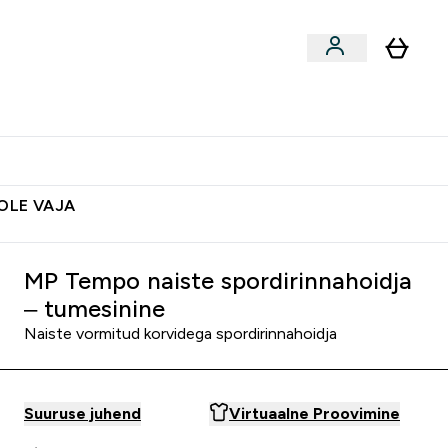
ted
Aksessuaarid
Lõpumüük
 & Snäkid submenu
Enter Vegan Tooted submenu
⌄
Soovid 10€ krediiti?
Abikeskus
POLE VAJA
MP Tempo naiste spordirinnahoidja
– tumesinine
Naiste vormitud korvidega spordirinnahoidja
Suuruse juhend
Virtuaalne Proovimine