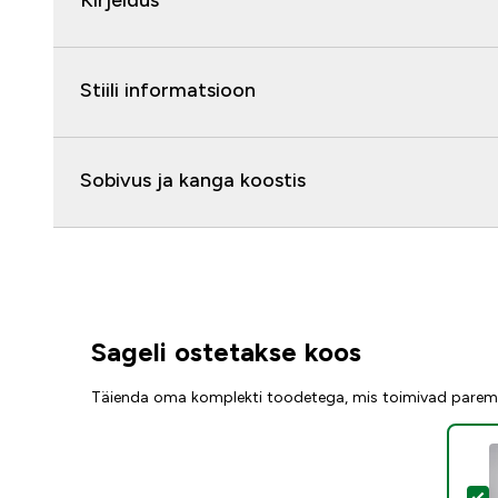
Kirjeldus
Stiili informatsioon
Sobivus ja kanga koostis
Sageli ostetakse koos
Täienda oma komplekti toodetega, mis toimivad parem
V