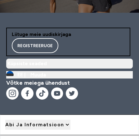
Liituge meie uudiskirjaga
REGISTREERUGE
Küpsiste seaded
EE |
Muuda
Võtke meiega ühendust
Abi Ja Informatsioon