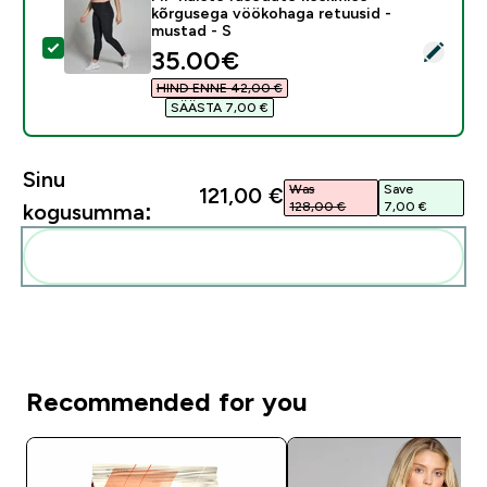
kõrgusega vöökohaga retuusid -
mustad - S
Vali see toode - MP naiste rasedate keskmise kõrguse
discounted price
35.00€‎
HIND ENNE 42,00 €‎
SÄÄSTA 7,00 €‎
Sinu
Was
Save
121,00 €‎
128,00 €‎
7,00 €‎
kogusumma:
Lisa need oma rutiini
Recommended for you