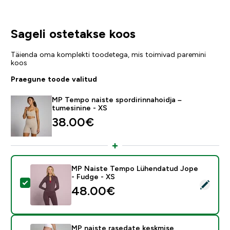
Sageli ostetakse koos
Täienda oma komplekti toodetega, mis toimivad paremini
koos
Praegune toode valitud
MP Tempo naiste spordirinnahoidja –
tumesinine - XS
38.00€‎
MP Naiste Tempo Lühendatud Jope
- Fudge - XS
Vali see toode - MP Naiste Tempo Lühendatud Jope -
48.00€‎
MP naiste rasedate keskmise