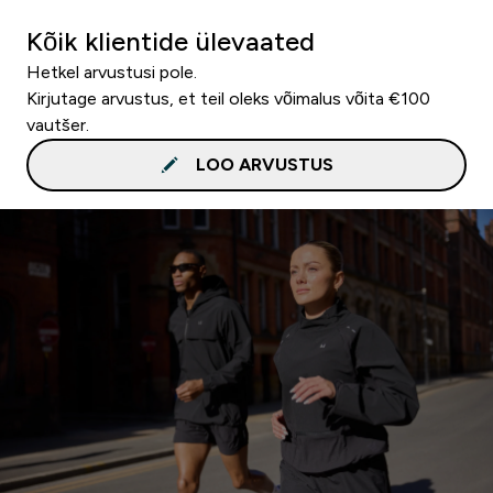
Kõik klientide ülevaated
Hetkel arvustusi pole.
Kirjutage arvustus, et teil oleks võimalus võita €100
vautšer.
LOO ARVUSTUS