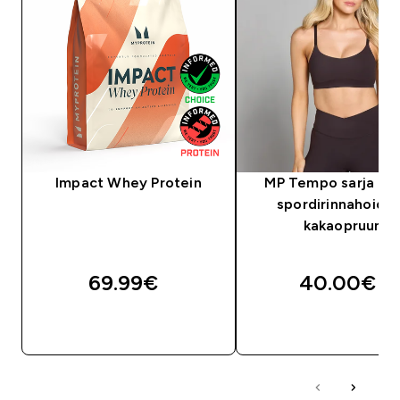
Impact Whey Protein
MP Tempo sarja nai
spordirinnahoidja
kakaopruun
69.99€‎
40.00€‎
OSTA KOHE
OSTA KOHE