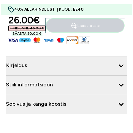
40% ALLAHINDLUST
| KOOD:
EE40
discounted price
26.00€‎
Laost otsas
HIND ENNE 46,00 €‎
SÄÄSTA 20,00 €‎
Kirjeldus
Stiili informatsioon
Sobivus ja kanga koostis