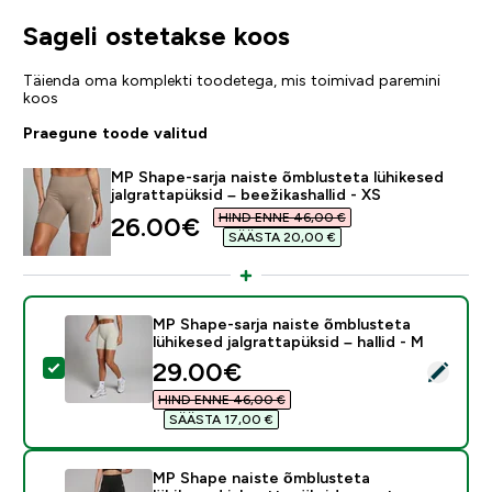
Sageli ostetakse koos
Täienda oma komplekti toodetega, mis toimivad paremini
koos
Praegune toode valitud
MP Shape-sarja naiste õmblusteta lühikesed
jalgrattapüksid – beežikashallid - XS
HIND ENNE 46,00 €‎
discounted price
26.00€‎
SÄÄSTA 20,00 €‎
MP Shape-sarja naiste õmblusteta
lühikesed jalgrattapüksid – hallid - M
discounted price
29.00€‎
Vali see toode - MP Shape-sarja naiste õmblusteta lühik
HIND ENNE 46,00 €‎
SÄÄSTA 17,00 €‎
MP Shape naiste õmblusteta