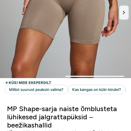
MP Shape-sarja naiste õmblusteta
lühikesed jalgrattapüksid –
beežikashallid