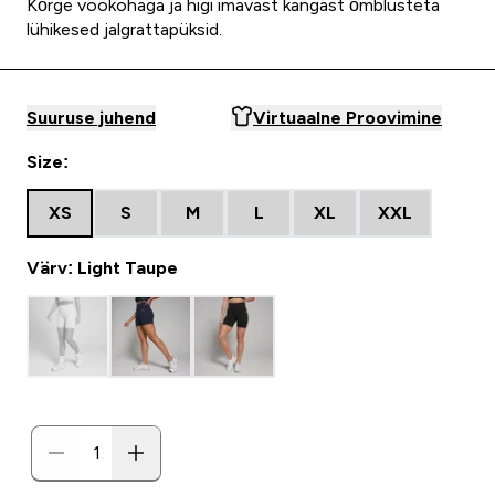
Kõrge vöökohaga ja higi imavast kangast õmblusteta
lühikesed jalgrattapüksid.
Suuruse juhend
Virtuaalne Proovimine
Size:
XS
S
M
L
XL
XXL
Värv: Light Taupe