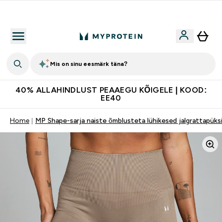
Lisa 5% allahindlust tellides äpis
Mis on sinu eesmärk täna?
40% ALLAHINDLUST PEAAEGU KÕIGELE | KOOD:
EE40
Home
MP Shape-sarja naiste õmblusteta lühikesed jalgrattapüksi