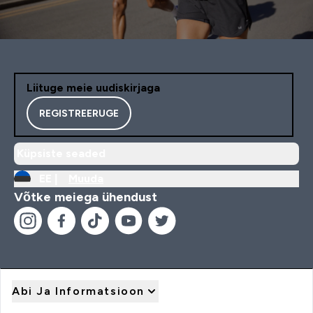
Liituge meie uudiskirjaga
REGISTREERUGE
Küpsiste seaded
EE |
Muuda
Võtke meiega ühendust
Abi Ja Informatsioon