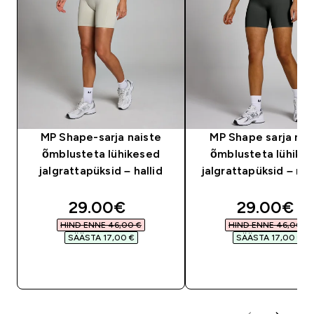
MP Shape-sarja naiste
MP Shape sarja nai
õmblusteta lühikesed
õmblusteta lühike
jalgrattapüksid – hallid
jalgrattapüksid – m
discounted price
discounte
29.00€‎
29.00€‎
HIND ENNE 46,00 €‎
HIND ENNE 46,00 €‎
SÄÄSTA 17,00 €‎
SÄÄSTA 17,00 €‎
OSTA KOHE
OSTA KOHE