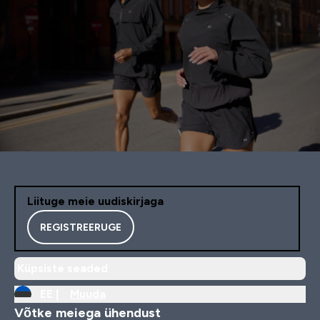
Liituge meie uudiskirjaga
REGISTREERUGE
Küpsiste seaded
EE |
Muuda
Võtke meiega ühendust