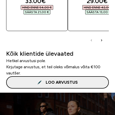
discounted price
discounte
33.00€‎
29.00€‎
HIND ENNE 54,00 €‎
HIND ENNE 42,00 €‎
SÄÄSTA 21,00 €‎
SÄÄSTA 13,00 €‎
OSTA KOHE
OSTA KOHE
Kõik klientide ülevaated
Hetkel arvustusi pole.
Kirjutage arvustus, et teil oleks võimalus võita €100
vautšer.
LOO ARVUSTUS