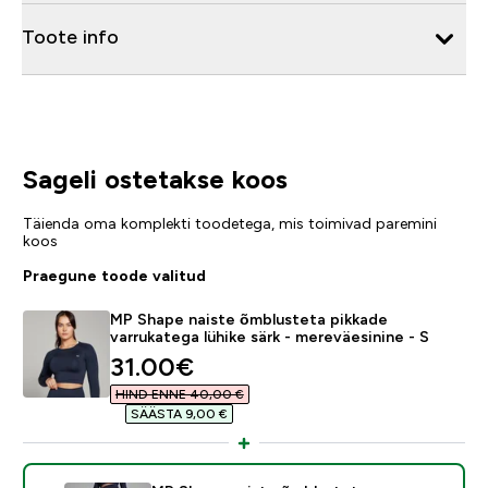
Toote info
Sageli ostetakse koos
Täienda oma komplekti toodetega, mis toimivad paremini
koos
Praegune toode valitud
MP Shape naiste õmblusteta pikkade
varrukatega lühike särk - mereväesinine - S
discounted price
31.00€‎
HIND ENNE 40,00 €‎
SÄÄSTA 9,00 €‎