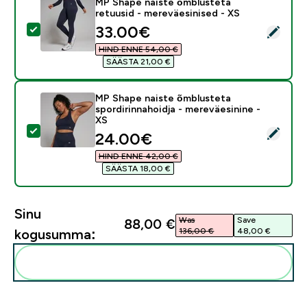
MP Shape naiste õmblusteta
retuusid - mereväesinised - XS
discounted price
33.00€‎
Vali see toode - MP Shape naiste õmblusteta retuusid
HIND ENNE 54,00 €‎
SÄÄSTA 21,00 €‎
MP Shape naiste õmblusteta
spordirinnahoidja - mereväesinine -
XS
Vali see toode - MP Shape naiste õmblusteta spordirin
discounted price
24.00€‎
HIND ENNE 42,00 €‎
SÄÄSTA 18,00 €‎
Sinu
Was
Save
88,00 €‎
136,00 €‎
48,00 €‎
kogusumma:
Lisa need oma rutiini