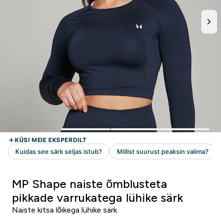
MP Shape naiste õmblusteta
pikkade varrukatega lühike särk
Naiste kitsa lõikega lühike särk