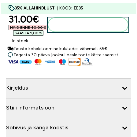
35% ALLAHINDLUST
| KOOD:
EE35
discounted price
31.00€‎
Lisa ostukorvi
HIND ENNE 40,00 €‎
SÄÄSTA 9,00 €‎
In stock
Tausta kohaletoomine kulutades vähemalt 55€
Tagasta 30 päeva jooksul peale toote kätte saamist
Kirjeldus
Stiili informatsioon
Sobivus ja kanga koostis