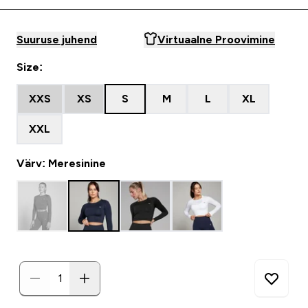
Suuruse juhend
Virtuaalne Proovimine
Size:
XXS
XS
S
M
L
XL
XXL
Värv: Meresinine