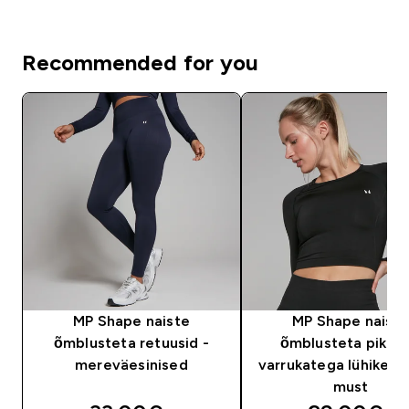
Recommended for you
MP Shape naiste
MP Shape naiste
õmblusteta retuusid -
õmblusteta pikka
mereväesinised
varrukatega lühike pl
must