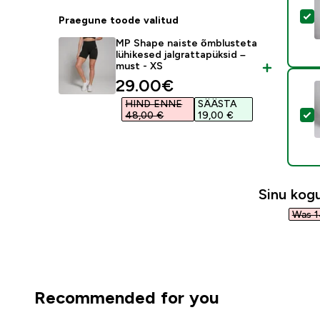
V
Praegune toode valitud
MP Shape naiste õmblusteta
lühikesed jalgrattapüksid –
must - XS
discounted price
29.00€‎
HIND ENNE
SÄÄSTA
V
48,00 €‎
19,00 €‎
Sinu ko
Was 1
Recommended for you