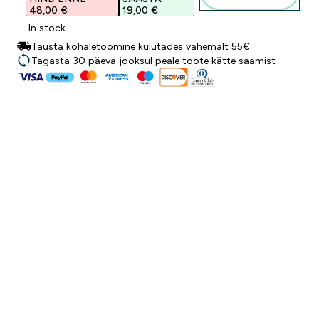
48,00 €‎
19,00 €‎
In stock
Tausta kohaletoomine kulutades vähemalt 55€
Tagasta 30 päeva jooksul peale toote kätte saamist