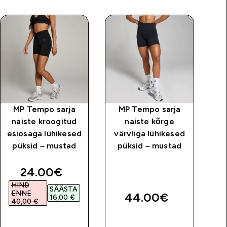
MP Tempo sarja
MP Tempo sarja
M
naiste kroogitud
naiste kõrge
esiosaga lühikesed
värvliga lühikesed
püksid – mustad
püksid – mustad
Lü
price
discounted price
24.00€‎
HIND
SÄÄSTA
ENNE
44.00€‎
16,00 €‎
40,00 €‎
OSTA KOHE
OSTA KOHE