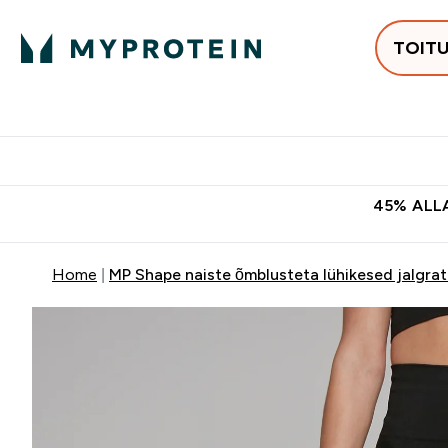
TOIT
Populaarseimad
Proteiinid
Enter Populaars
Ent
⌄
⌄
Tasuta kohaletoomine tellimus
45% ALLA
Home
MP Shape naiste õmblusteta lühikesed jalgra