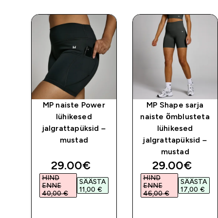
sed
MP naiste Power
MP Shape sarja
 -
lühikesed
naiste õmblusteta
jalgrattapüksid –
lühikesed
mustad
jalgrattapüksid –
mustad
discounted price
discounted 
29.00€‎
29.00€‎
HIND
HIND
SÄÄSTA
SÄÄSTA
ENNE
ENNE
11,00 €‎
17,00 €‎
40,00 €‎
46,00 €‎
E
OSTA KOHE
OSTA KOHE