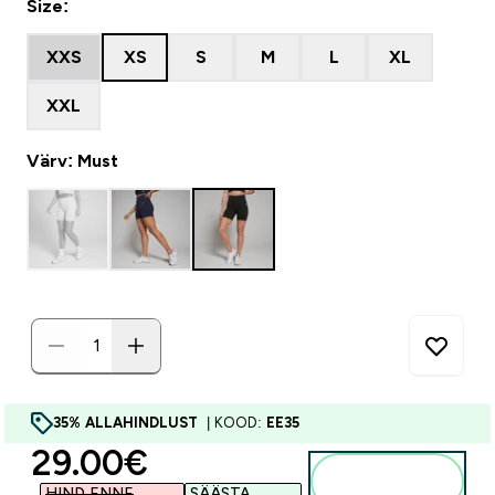
Size:
XXS
XS
S
M
L
XL
XXL
Värv: Must
35% ALLAHINDLUST
| KOOD:
EE35
discounted price
29.00€‎
Lisa
ostukorvi
HIND ENNE
SÄÄSTA