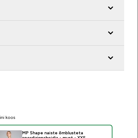
ini koos
MP Shape naiste õmblusteta
spordirinnahoidja - must - XXS