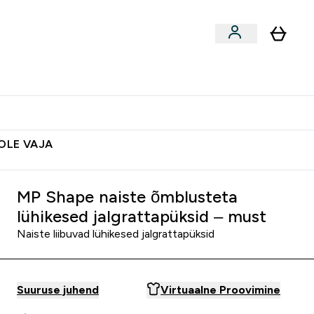
ted
Aksessuaarid
Lõpumüük
 & Snäkid submenu
Enter Vegan Tooted submenu
⌄
Soovid 10€ krediiti?
Abikeskus
POLE VAJA
MP Shape naiste õmblusteta
lühikesed jalgrattapüksid – must
Naiste liibuvad lühikesed jalgrattapüksid
Suuruse juhend
Virtuaalne Proovimine