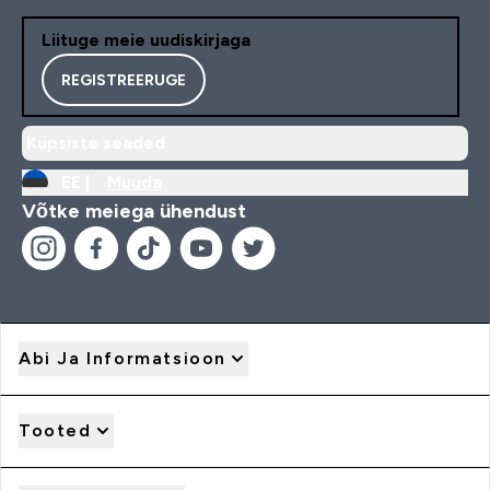
Liituge meie uudiskirjaga
REGISTREERUGE
Küpsiste seaded
EE |
Muuda
Võtke meiega ühendust
Abi Ja Informatsioon
Tooted