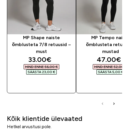
MP Shape naiste
MP Tempo naist
õmblusteta 7/8 retuusid –
õmblusteta retuusi
must
mustad
discounted price
discounte
33.00€‎
47.00€‎
HIND ENNE 56,00 €‎
HIND ENNE 52,00 €‎
SÄÄSTA 23,00 €‎
SÄÄSTA 5,00 €‎
OSTA KOHE
OSTA KOHE
Kõik klientide ülevaated
Hetkel arvustusi pole.