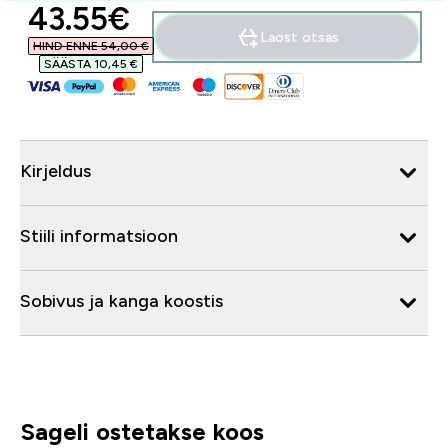
discounted price
43.55€‎
Laost otsas
HIND ENNE 54,00 €‎
SÄÄSTA 10,45 €‎
Kirjeldus
Stiili informatsioon
Sobivus ja kanga koostis
Sageli ostetakse koos