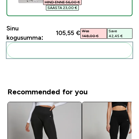
HIND ENNE 56,00 €‎
SÄÄSTA 23,00 €‎
Sinu
Was
Save
105,55 €‎
148,00 €‎
42,45 €‎
kogusumma:
Lisa need oma rutiini
Recommended for you