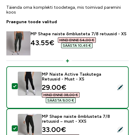
Täienda oma komplekti toodetega, mis toimivad paremini
koos
Praegune toode valitud
MP Shape naiste õmblusteta 7/8 retuusid - XS
HIND ENNE 54,00 €‎
discounted price
43.55€‎
SÄÄSTA 10,45 €‎
MP Naiste Active Taskutega
Retuusid - Must - XS
discounted price
29.00€‎
Vali see toode - MP Naiste Active Taskutega Retuusid
HIND ENNE 38,00 €‎
SÄÄSTA 9,00 €‎
MP Shape naiste õmblusteta 7/8
retuusid – must - XXS
discounted price
33.00€‎
Vali see toode - MP Shape naiste õmblusteta 7/8 retu