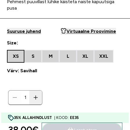
Pehmest puuvillast lühike käisteta naiste kapuutsiga
pusa
Suuruse juhend
Virtuaalne Proovimine
Size:
XS
S
M
L
XL
XXL
Värv: Savihall
35% ALLAHINDLUST
| KOOD:
EE35