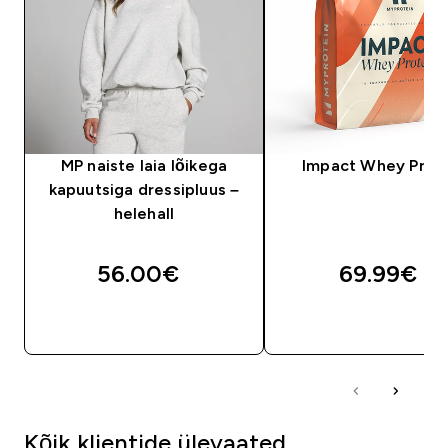
MP naiste laia lõikega
Impact Whey Prot
kapuutsiga dressipluus –
helehall
56.00€‎
69.99€‎
OSTA KOHE
OSTA KOHE
Kõik klientide ülevaated