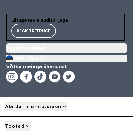
Liituge meie uudiskirjaga
REGISTREERUGE
Küpsiste seaded
EE |
Muuda
Võtke meiega ühendust
Abi Ja Informatsioon
Tooted