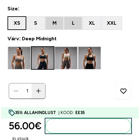
Size:
XS
S
M
L
XL
XXL
Värv: Deep Midnight
35% ALLAHINDLUST
| KOOD:
EE35
56.00€‎
Lisa ostukorvi
In stock