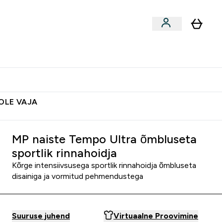
ted
Aksessuaarid
Lõpumüük
 & Snäkid submenu
Enter Vegan Tooted submenu
⌄
Soovid 10€ krediiti?
Abikeskus
POLE VAJA
MP naiste Tempo Ultra õmbluseta
sportlik rinnahoidja
Kõrge intensiivsusega sportlik rinnahoidja õmbluseta
disainiga ja vormitud pehmendustega
Suuruse juhend
Virtuaalne Proovimine