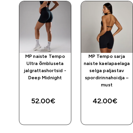
ity
MP naiste Tempo
MP Tempo sarja
Ultra õmbluseta
naiste kaelapaelaga
st
jalgrattashortsid -
selga paljastav
Deep Midnight
spordirinnahoidja –
must
52.00€‎
42.00€‎
E
OSTA KOHE
OSTA KOHE