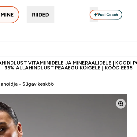
UMINE
RIIDED
Fuel Coach
Toidulisandid
Vitamiinid
Batoonid & Snäkid
Vegan Too
eimad submenu
er Proteiinid submenu
Enter Toidulisandid submenu
Enter Vitamiinid submenu
Enter Batoonid
⌄
⌄
⌄
tele 55€ ja üle
Kvaliteetsus
Lisa 5% allahindlust tellides äpis
HINDLUST VITAMIINIDELE JA MINERAALIDELE | KOODI 
35% ALLAHINDLUST PEAAEGU KÕIGELE | KOOD EE35
nahoidja - Sügav kesköö