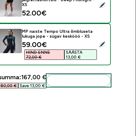
ali see toode - MP naiste Tempo Ultra õmbluseta jalgrattashor
XS
52.00€‎
MP naiste Tempo Ultra õmbluseta
lukuga jope - sügav keskööö - XS
discounted price
59.00€‎
ali see toode - MP naiste Tempo Ultra õmbluseta lukuga jope 
HIND ENNE
SÄÄSTA
72,00 €‎
13,00 €‎
usumma:
167,00 €‎
Lisa need oma rutiini
80,00 €‎
Save 13,00 €‎