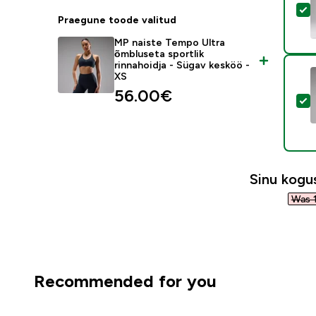
V
Praegune toode valitud
MP naiste Tempo Ultra
õmbluseta sportlik
rinnahoidja - Sügav kesköö -
XS
56.00€‎
V
Sinu kog
Was 1
Recommended for you