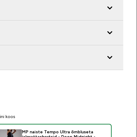
ini koos
MP naiste Tempo Ultra õmbluseta
jalgrattashortsid - Deep Midnight -