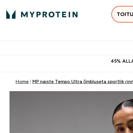
TOIT
Populaarseimad
Proteiinid
Enter Populaars
Ent
⌄
⌄
Tasuta kohaletoomine tellimus
45% ALLA
Home
MP naiste Tempo Ultra õmbluseta sportlik rin