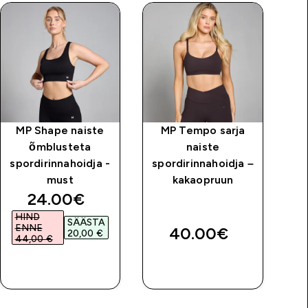
MP Shape naiste
MP Tempo sarja
M
õmblusteta
naiste
spordirinnahoidja -
spordirinnahoidja –
must
kakaopruun
sp
discounted price
24.00€‎
HIND
SÄÄSTA
ENNE
40.00€‎
20,00 €‎
44,00 €‎
OSTA KOHE
OSTA KOHE