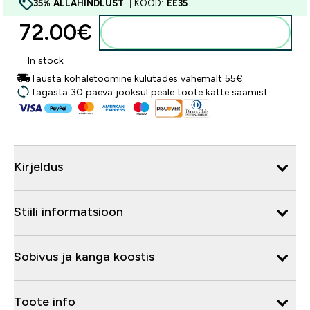
35% ALLAHINDLUST
| KOOD:
EE35
72.00€‎
Lisa ostukorvi
In stock
Tausta kohaletoomine kulutades vähemalt 55€
Tagasta 30 päeva jooksul peale toote kätte saamist
Kirjeldus
Stiili informatsioon
Sobivus ja kanga koostis
Toote info