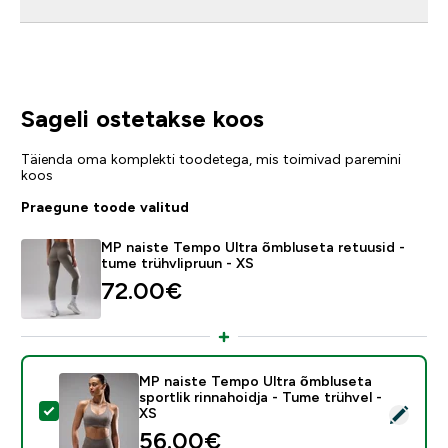
Sageli ostetakse koos
Täienda oma komplekti toodetega, mis toimivad paremini
koos
Praegune toode valitud
MP naiste Tempo Ultra õmbluseta retuusid -
tume trühvlipruun - XS
72.00€‎
MP naiste Tempo Ultra õmbluseta
sportlik rinnahoidja - Tume trühvel -
Vali see toode - MP naiste Tempo Ultra õmbluseta sport
XS
56.00€‎