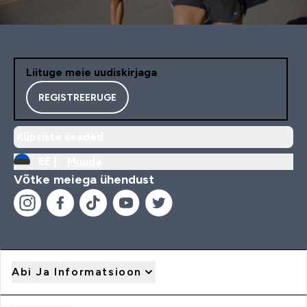
Liituge meie uudiskirjaga
REGISTREERUGE
Küpsiste seaded
EE |
Muuda
Võtke meiega ühendust
Abi Ja Informatsioon