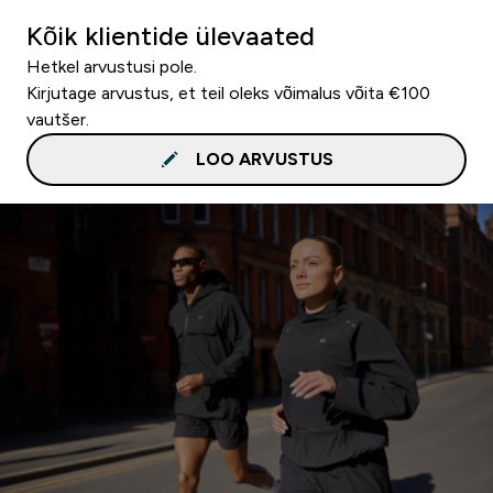
Kõik klientide ülevaated
Hetkel arvustusi pole.
Kirjutage arvustus, et teil oleks võimalus võita €100
vautšer.
LOO ARVUSTUS