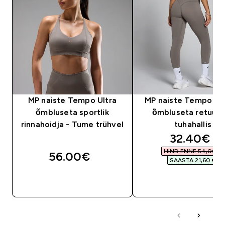
MP naiste Tempo Ultra
MP naiste Tempo hüb
õmbluseta sportlik
õmbluseta retuusi
rinnahoidja - Tume trühvel
tuhahallis
discounte
32.40€‎
HIND ENNE 54,00 €‎
56.00€‎
SÄÄSTA 21,60 €‎
OSTA KOHE
OSTA KOHE