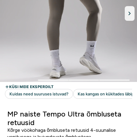
MP naiste Tempo Ultra õmbluseta
retuusid
Kõrge vöökohaga õmbluseta retuusid 4-suunalise
venitusega ja kujundavate õmblustega