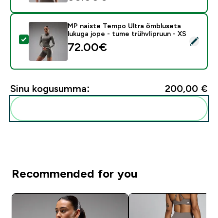
MP naiste Tempo Ultra õmbluseta
lukuga jope - tume trühvlipruun - XS
Vali see toode - MP naiste Tempo Ultra õmbluseta luku
72.00€‎
Sinu kogusumma:
200,00 €‎
Lisa need oma rutiini
Recommended for you