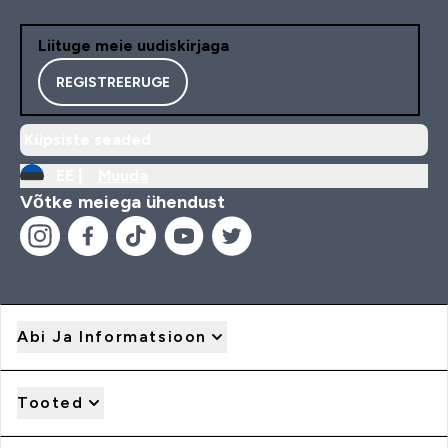
Liituge meie uudiskirjaga
REGISTREERUGE
Küpsiste seaded
EE |
Muuda
Võtke meiega ühendust
Abi Ja Informatsioon
Tooted