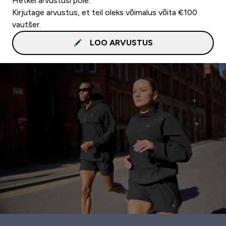
Hetkel arvustusi pole.
Kirjutage arvustus, et teil oleks võimalus võita €100
vautšer.
LOO ARVUSTUS