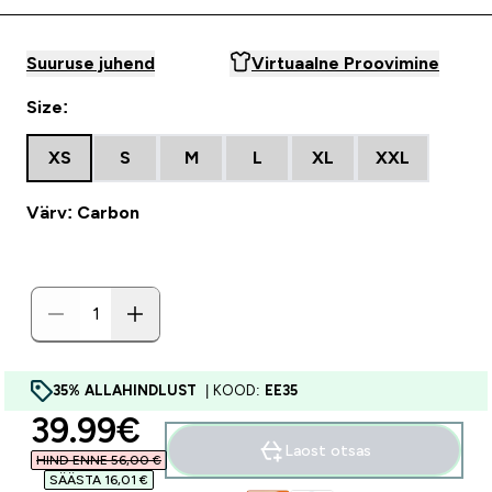
Suuruse juhend
Virtuaalne Proovimine
Size:
XS
S
M
L
XL
XXL
Värv: Carbon
35% ALLAHINDLUST
| KOOD:
EE35
discounted price
39.99€‎
Laost otsas
HIND ENNE 56,00 €‎
SÄÄSTA 16,01 €‎