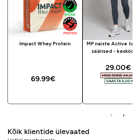
Impact Whey Protein
MP naiste Active tas
säärised - kesköösi
discounte
29.00€‎
HIND ENNE 34,00 €‎
69.99€‎
SÄÄSTA 5,00 €‎
OSTA KOHE
OSTA KOHE
Kõik klientide ülevaated