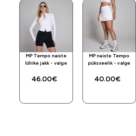
MP Tempo naiste
MP naiste Tempo
lühike jakk - valge
püksseelik - valge
46.00€‎
40.00€‎
E
OSTA KOHE
OSTA KOHE