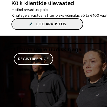
Kõik klientide ülevaated
Hetkel arvustusi pole.
Kirjutage arvustus, et teil oleks võimalus võita €100 vau
LOO ARVUSTUS
Liituge meie uudiskirjaga
REGISTREERUGE