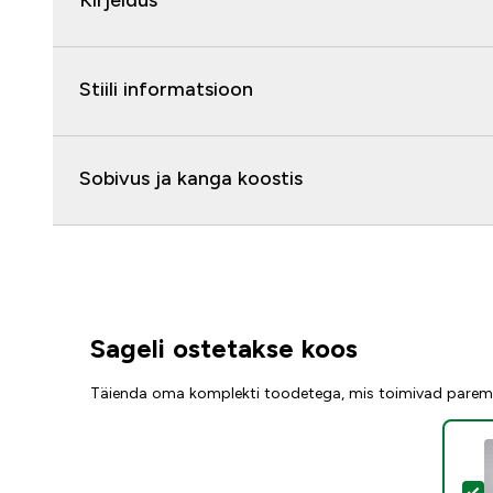
Kirjeldus
Stiili informatsioon
Sobivus ja kanga koostis
Sageli ostetakse koos
Täienda oma komplekti toodetega, mis toimivad parem
V