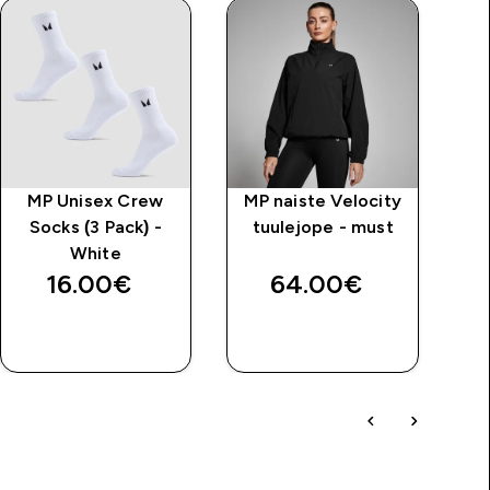
MP Unisex Crew
MP naiste Velocity
Socks (3 Pack) -
tuulejope - must
hõ
White
16.00€‎
64.00€‎
OSTA KOHE
OSTA KOHE