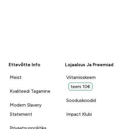
Ettevõtte Info
Lojaalsus Ja Preemiad
Meist
Viitamisskeem
teeni 10€
Kvaliteedi Tagamine
Sooduskoodid
Modern Slavery
Statement
Impact Klubi
Privaatsuspoliitika