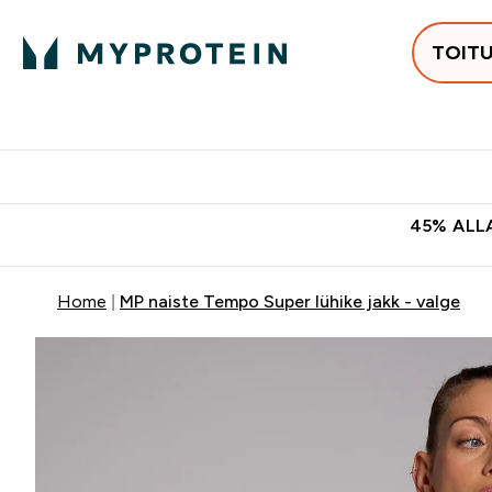
TOIT
Populaarseimad
Proteiinid
Enter Populaars
Ent
⌄
⌄
Tasuta kohaletoomine tellimus
45% ALLA
Home
MP naiste Tempo Super lühike jakk - valge