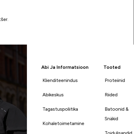
tšer.
Abi Ja Informatsioon
Tooted
Klienditeenindus
Proteiinid
Abikeskus
Riided
Tagastuspoliitika
Batoonid &
Snäkid
Kohaletoimetamine
Toidulisandid