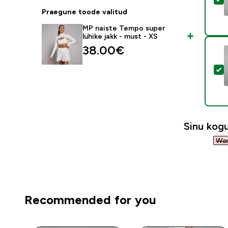
Praegune toode valitud
MP naiste Tempo super
lühike jakk - must - XS
38.00€‎
V
Sinu ko
Was
Recommended for you