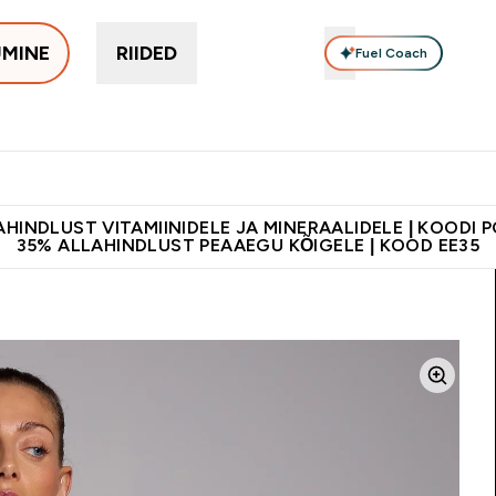
UMINE
RIIDED
Fuel Coach
Toidulisandid
Vitamiinid
Batoonid & Snäkid
Vegan Too
eimad submenu
er Proteiinid submenu
Enter Toidulisandid submenu
Enter Vitamiinid submenu
Enter Batoonid
⌄
⌄
⌄
tele 55€ ja üle
Kvaliteetsus
Lisa 5% allahindlust tellides äpis
HINDLUST VITAMIINIDELE JA MINERAALIDELE | KOODI 
35% ALLAHINDLUST PEAAEGU KÕIGELE | KOOD EE35