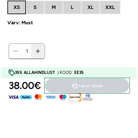
XS
S
M
L
XL
XXL
Värv: Must
35% ALLAHINDLUST
| KOOD:
EE35
38.00€‎
Laost otsas