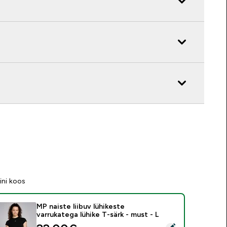
ini koos
MP naiste liibuv lühikeste
varrukatega lühike T-särk - must - L
ali see toode - MP naiste liibuv lühikeste varrukatega lühike T-s