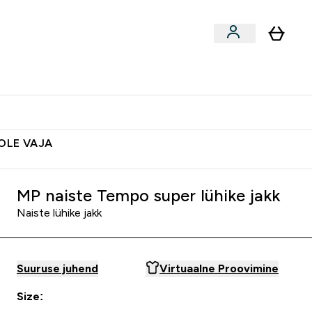
ted
Aksessuaarid
Lõpumüük
 & Snäkid submenu
Enter Vegan Tooted submenu
⌄
Soovid 10€ krediiti?
Abikeskus
POLE VAJA
MP naiste Tempo super lühike jakk
Naiste lühike jakk
Suuruse juhend
Virtuaalne Proovimine
Size: