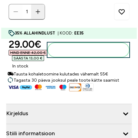
35% ALLAHINDLUST
| KOOD:
EE35
discounted price
29.00€‎
Lisa ostukorvi
HIND ENNE 42,00 €‎
SÄÄSTA 13,00 €‎
In stock
Tausta kohaletoomine kulutades vähemalt 55€
Tagasta 30 päeva jooksul peale toote kätte saamist
Kirjeldus
Stiili informatsioon