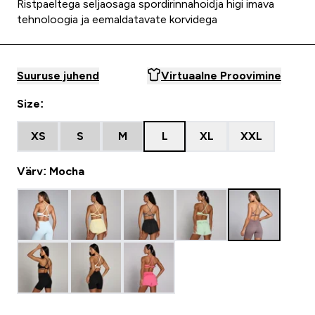
Ristpaeltega seljaosaga spordirinnahoidja higi imava
tehnoloogia ja eemaldatavate korvidega
Suuruse juhend
Virtuaalne Proovimine
Size:
XS
S
M
L
XL
XXL
Värv: Mocha