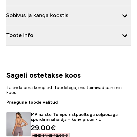
Sobivus ja kanga koostis
Toote info
Sageli ostetakse koos
Täienda oma komplekti toodetega, mis toimivad paremini
koos
Praegune toode valitud
MP naiste Tempo ristpaeltega seljaosaga
spordirinnahoidja – kohvipruun - L
discounted price
29.00€‎
HIND ENNE 42,00 €‎