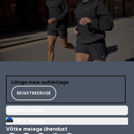
Liituge meie uudiskirjaga
REGISTREERUGE
Küpsiste seaded
EE |
Muuda
Võtke meiega ühendust