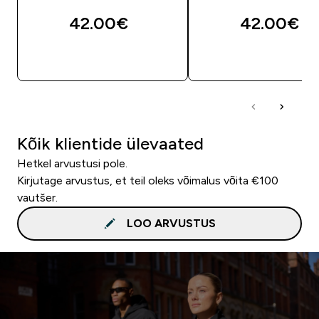
42.00€‎
42.00€‎
OSTA KOHE
OSTA KOHE
Kõik klientide ülevaated
Hetkel arvustusi pole.
Kirjutage arvustus, et teil oleks võimalus võita €100
vautšer.
LOO ARVUSTUS