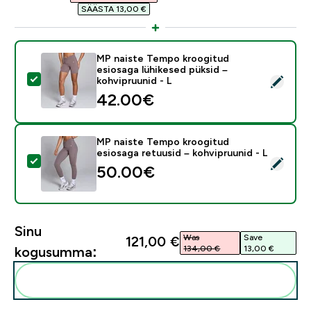
SÄÄSTA 13,00 €‎
MP naiste Tempo kroogitud
esiosaga lühikesed püksid –
Vali see toode - MP naiste Tempo kroogitud esiosaga l
kohvipruunid - L
42.00€‎
MP naiste Tempo kroogitud
esiosaga retuusid – kohvipruunid - L
Vali see toode - MP naiste Tempo kroogitud esiosaga r
50.00€‎
Sinu
Was
Save
121,00 €‎
134,00 €‎
13,00 €‎
kogusumma:
Lisa need oma rutiini