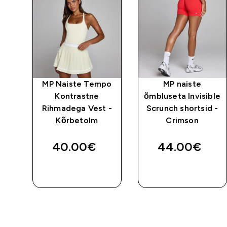
a
MP Naiste Tempo
MP naiste
eit
Kontrastne
õmbluseta Invisible
Rihmadega Vest -
Scrunch shortsid -
Kõrbetolm
Crimson
40.00€‎
44.00€‎
E
OSTA KOHE
OSTA KOHE