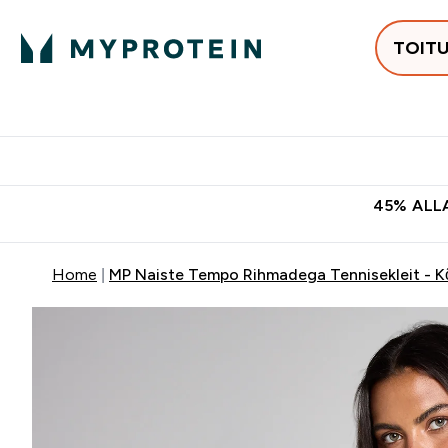
TOIT
Populaarseimad
Proteiinid
Enter Populaars
Ent
⌄
⌄
Tasuta kohaletoomine tellimus
45% ALLA
Home
MP Naiste Tempo Rihmadega Tennisekleit - K