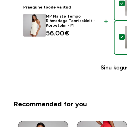
V
Praegune toode valitud
MP Naiste Tempo
Rihmadega Tennisekleit -
Kõrbetolm - M
56.00€‎
V
Sinu kog
Recommended for you