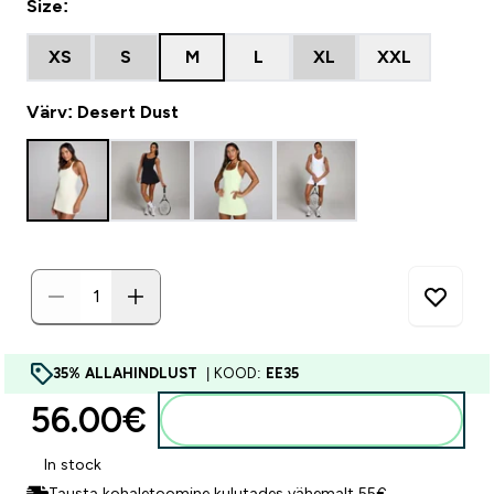
Size:
XS
S
M
L
XL
XXL
Värv: Desert Dust
35% ALLAHINDLUST
| KOOD:
EE35
56.00€‎
Lisa ostukorvi
In stock
Tausta kohaletoomine kulutades vähemalt 55€