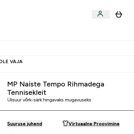
ted
Aksessuaarid
Lõpumüük
 & Snäkid submenu
Enter Vegan Tooted submenu
⌄
Soovid 10€ krediiti?
Abikeskus
POLE VAJA
MP Naiste Tempo Rihmadega
Tennisekleit
Ülisuur võrk-särk hingavaks mugavuseks
Suuruse juhend
Virtuaalne Proovimine