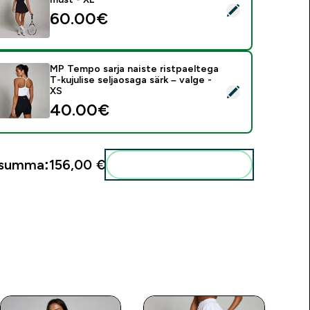
ali see toode - MP Tempo sarja naiste tennisekleit – must - XL
60.00€‎
MP Tempo sarja naiste ristpaeltega
T-kujulise seljaosaga särk – valge -
ali see toode - MP Tempo sarja naiste ristpaeltega T-kujulise s
XS
40.00€‎
usumma:
156,00 €‎
Lisa need oma rutiini