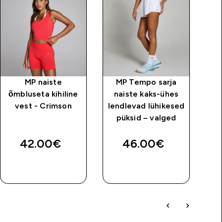
MP naiste
MP Tempo sarja
M
õmbluseta kihiline
naiste kaks-ühes
p
vest - Crimson
lendlevad lühikesed
püksid – valged
42.00€‎
46.00€‎
OSTA KOHE
OSTA KOHE