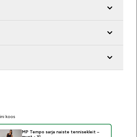
ini koos
MP Tempo sarja naiste tennisekleit –
must - XL