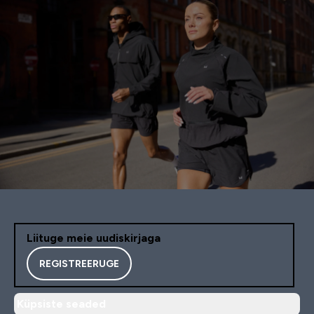
Liituge meie uudiskirjaga
REGISTREERUGE
Küpsiste seaded