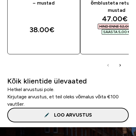
– mustad
õmblusteta retuusi
mustad
discounte
47.00€‎
HIND ENNE 52,00 €‎
38.00€‎
SÄÄSTA 5,00 €‎
OSTA KOHE
OSTA KOHE
Kõik klientide ülevaated
Hetkel arvustusi pole.
Kirjutage arvustus, et teil oleks võimalus võita €100
vautšer.
LOO ARVUSTUS