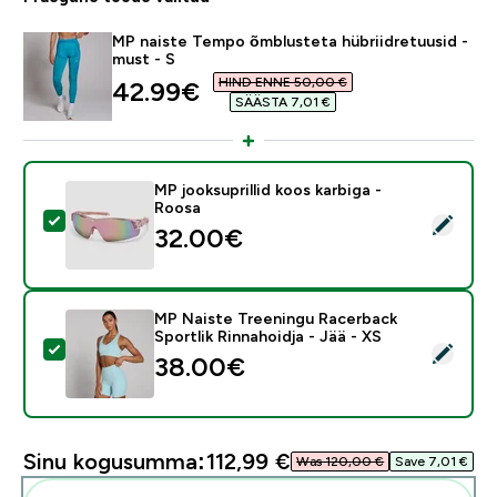
MP naiste Tempo õmblusteta hübriidretuusid -
must - S
HIND ENNE 50,00 €‎
discounted price
42.99€‎
SÄÄSTA 7,01 €‎
MP jooksuprillid koos karbiga -
Roosa
Vali see toode - MP jooksuprillid koos karbiga - Roosa
32.00€‎
MP Naiste Treeningu Racerback
Sportlik Rinnahoidja - Jää - XS
Vali see toode - MP Naiste Treeningu Racerback Sportli
38.00€‎
Sinu kogusumma:
112,99 €‎
Was 120,00 €‎
Save 7,01 €‎