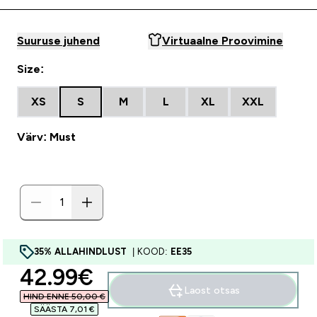
Suuruse juhend
Virtuaalne Proovimine
Size:
XS
S
M
L
XL
XXL
Värv: Must
35% ALLAHINDLUST
| KOOD:
EE35
discounted price
42.99€‎
Laost otsas
HIND ENNE 50,00 €‎
SÄÄSTA 7,01 €‎