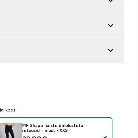
ini koos
MP Shape naiste õmblusteta
retuusid – must - XXS
ali see toode - MP Shape naiste õmblusteta retuusid – must -