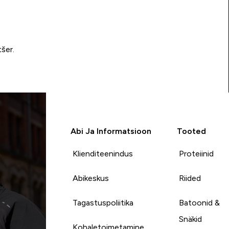
tšer.
Abi Ja Informatsioon
Tooted
Klienditeenindus
Proteiinid
Abikeskus
Riided
Tagastuspoliitika
Batoonid &
Snäkid
Kohaletoimetamine