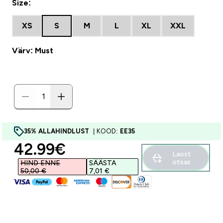
Size:
XS
S
M
L
XL
XXL
Värv: Must
35% ALLAHINDLUST
| KOOD:
EE35
discounted price
42.99€‎
Laost
otsas
HIND ENNE
SÄÄSTA
50,00 €‎
7,01 €‎