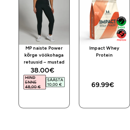
te
MP naiste Power
Impact Whey
kõrge vöökohaga
Protein
ad
retuusid – mustad
d price
discounted price
38.00€‎
HIND
TA
SÄÄSTA
ENNE
69.99€‎
10,00 €‎
48,00 €‎
E
OSTA KOHE
OSTA KOHE