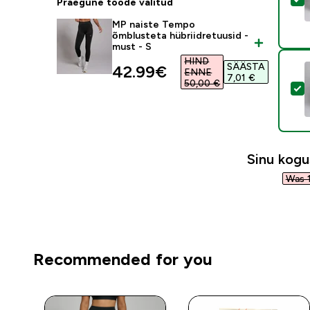
Praegune toode valitud
MP naiste Tempo
õmblusteta hübriidretuusid -
must - S
HIND
SÄÄSTA
discounted price
42.99€‎
ENNE
7,01 €‎
50,00 €‎
V
Sinu kog
Was 1
Recommended for you