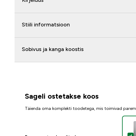
Kirjeldus
Stiili informatsioon
Sobivus ja kanga koostis
Sageli ostetakse koos
Täienda oma komplekti toodetega, mis toimivad parem
V