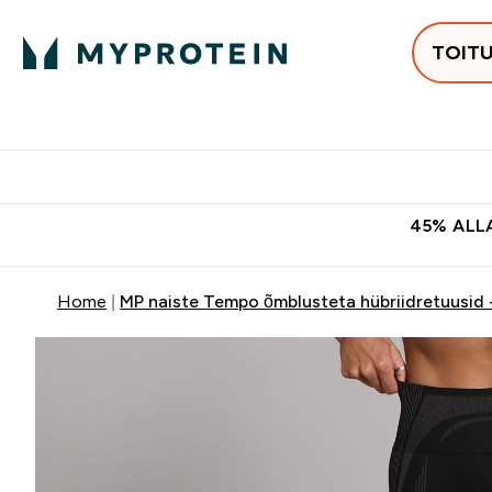
TOIT
Populaarseimad
Proteiinid
Enter Populaars
Ent
⌄
⌄
Tasuta kohaletoomine tellimus
45% ALLA
Home
MP naiste Tempo õmblusteta hübriidretuusid 