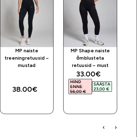
MP naiste
MP Shape naiste
M
treeningretuusid –
õmblusteta
mustad
retuusid – must
discounted price
33.00€‎
HIND
H
SÄÄSTA
ENNE
E
38.00€‎
23,00 €‎
56,00 €‎
5
OSTA KOHE
OSTA KOHE