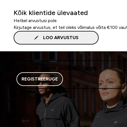
Kõik klientide ülevaated
Hetkel arvustusi pole.
Kirjutage arvustus, et teil oleks võimalus võita €100 vau
LOO ARVUSTUS
Liituge meie uudiskirjaga
REGISTREERUGE