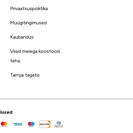
Privaatsuspoliitika
Müügitingimused
Kaubandus
Viisid meiega koostööd
teha
Tarnija tagatis
lused