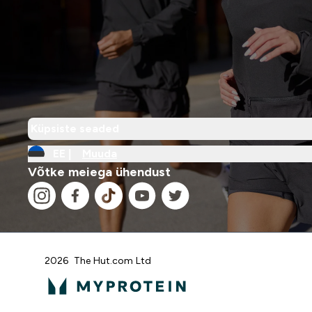
Küpsiste seaded
EE |
Muuda
Võtke meiega ühendust
2026 The Hut.com Ltd