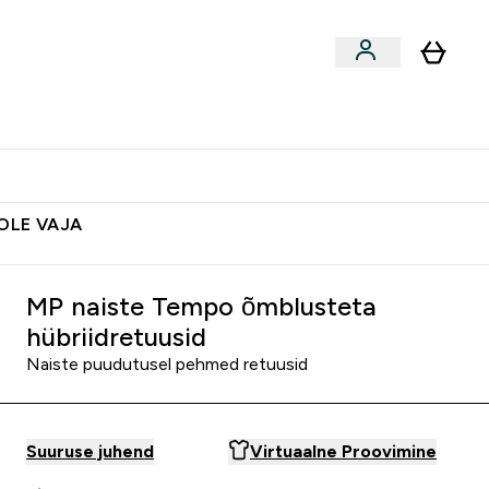
ted
Aksessuaarid
Lõpumüük
 & Snäkid submenu
Enter Vegan Tooted submenu
⌄
Soovid 10€ krediiti?
Abikeskus
POLE VAJA
MP naiste Tempo õmblusteta
hübriidretuusid
Naiste puudutusel pehmed retuusid
Suuruse juhend
Virtuaalne Proovimine