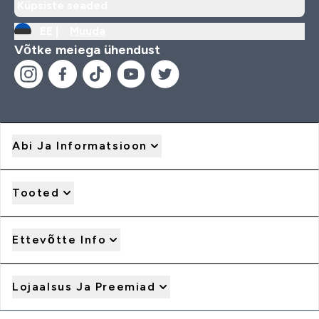
Küpsiste seaded
EE |
Muuda
Võtke meiega ühendust
Abi Ja Informatsioon
Tooted
Ettevõtte Info
Lojaalsus Ja Preemiad