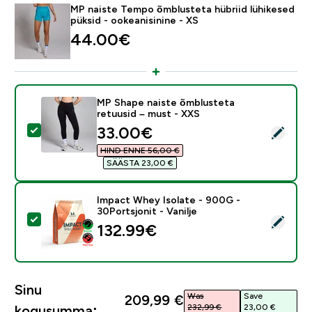
MP naiste Tempo õmblusteta hübriid lühikesed
püksid - ookeanisinine - XS
44.00€‎
MP Shape naiste õmblusteta
retuusid – must - XXS
discounted price
33.00€‎
Vali see toode - MP Shape naiste õmblusteta retuusid
HIND ENNE 56,00 €‎
SÄÄSTA 23,00 €‎
Impact Whey Isolate - 900G -
30Portsjonit - Vanilje
Vali see toode - Impact Whey Isolate - 900G - 30Ports
132.99€‎
Sinu
Was
Save
209,99 €‎
232,99 €‎
23,00 €‎
kogusumma: