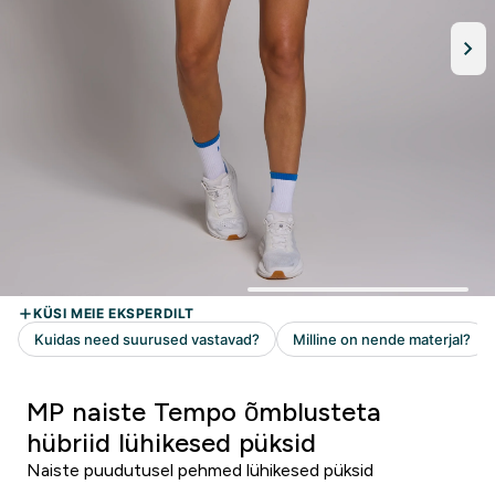
MP naiste Tempo õmblusteta
hübriid lühikesed püksid
Naiste puudutusel pehmed lühikesed püksid