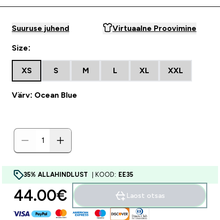
Suuruse juhend
Virtuaalne Proovimine
Size:
XS
S
M
L
XL
XXL
Värv: Ocean Blue
35% ALLAHINDLUST
| KOOD:
EE35
44.00€‎
Laost otsas