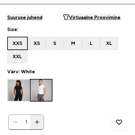
Suuruse juhend
Virtuaalne Proovimine
Size:
XXS
XS
S
M
L
XL
XXL
Värv: White