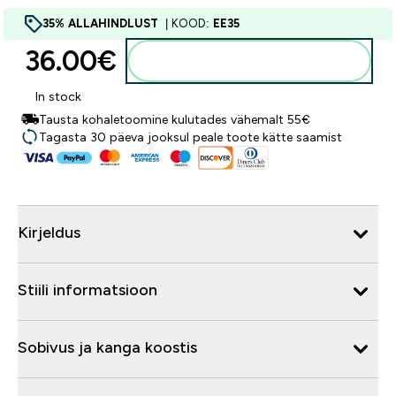
35% ALLAHINDLUST
| KOOD:
EE35
36.00€‎
Lisa ostukorvi
In stock
Tausta kohaletoomine kulutades vähemalt 55€
Tagasta 30 päeva jooksul peale toote kätte saamist
Kirjeldus
Stiili informatsioon
Sobivus ja kanga koostis