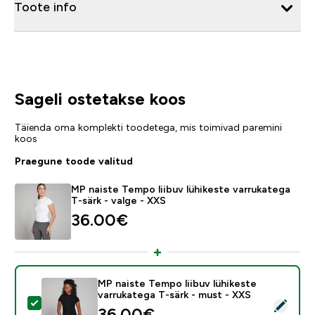
Toote info
Sageli ostetakse koos
Täienda oma komplekti toodetega, mis toimivad paremini
koos
Praegune toode valitud
MP naiste Tempo liibuv lühikeste varrukatega
T-särk - valge - XXS
36.00€‎
MP naiste Tempo liibuv lühikeste
varrukatega T-särk - must - XXS
Vali see toode - MP naiste Tempo liibuv lühikeste varr
36.00€‎