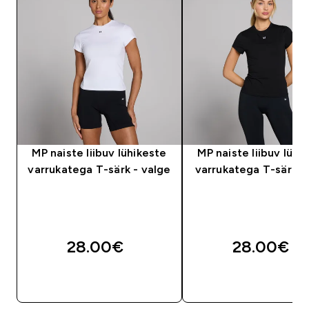
MP naiste liibuv lühikeste
MP naiste liibuv lühi
varrukatega T-särk - valge
varrukatega T-särk -
28.00€‎
28.00€‎
OSTA KOHE
OSTA KOHE