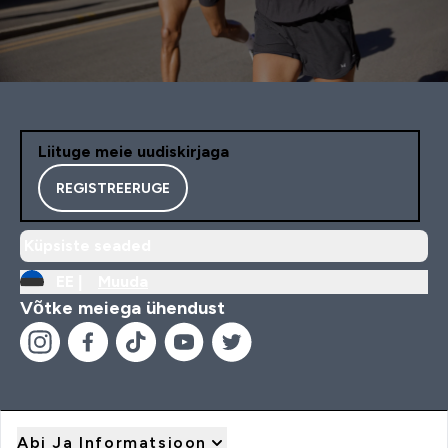
Liituge meie uudiskirjaga
REGISTREERUGE
Küpsiste seaded
EE |
Muuda
Võtke meiega ühendust
Abi Ja Informatsioon