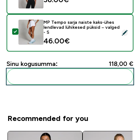
MP Tempo sarja naiste kaks-ühes
lendlevad lühikesed püksid – valged
Vali see toode - MP Tempo sarja naiste kaks-ühes lendl
- S
46.00€‎
Sinu kogusumma:
118,00 €‎
Lisa need oma rutiini
Recommended for you