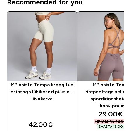
Recommended for you
MP naiste Tempo kroogitud
MP naiste Temp
esiosaga lühikesed püksid –
ristpaeltega seljao
liivakarva
spordirinnahoidja
kohvipruun
discounte
29.00€‎
HIND ENNE 42,00 €‎
42.00€‎
SÄÄSTA 13,00 €‎