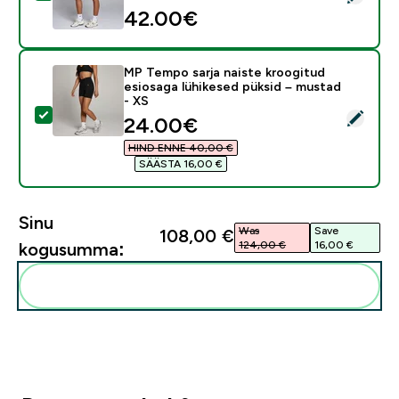
42.00€‎
MP Tempo sarja naiste kroogitud
esiosaga lühikesed püksid – mustad
- XS
Vali see toode - MP Tempo sarja naiste kroogitud esio
discounted price
24.00€‎
HIND ENNE 40,00 €‎
SÄÄSTA 16,00 €‎
Sinu
Was
Save
108,00 €‎
124,00 €‎
16,00 €‎
kogusumma:
Lisa need oma rutiini