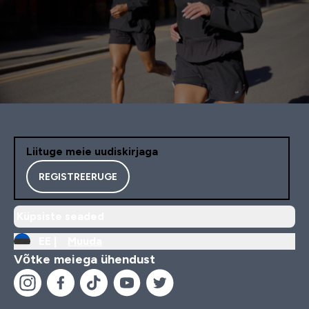
Liituge meie uudiskirjaga
REGISTREERUGE
Küpsiste seaded
EE |
Muuda
Võtke meiega ühendust