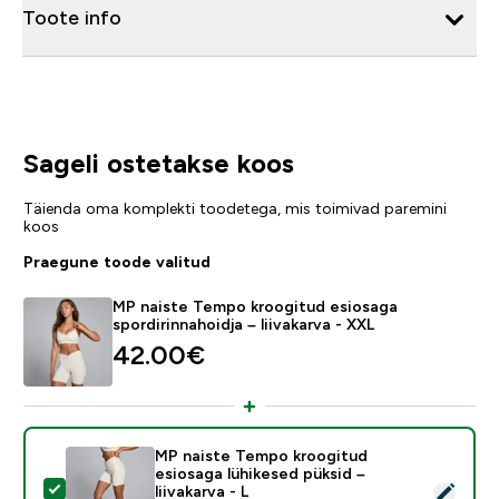
Toote info
Sageli ostetakse koos
Täienda oma komplekti toodetega, mis toimivad paremini
koos
Praegune toode valitud
MP naiste Tempo kroogitud esiosaga
spordirinnahoidja – liivakarva - XXL
42.00€‎
MP naiste Tempo kroogitud
esiosaga lühikesed püksid –
Vali see toode - MP naiste Tempo kroogitud esiosaga lü
liivakarva - L