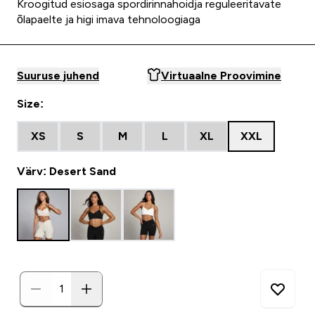
Kroogitud esiosaga spordirinnahoidja reguleeritavate
õlapaelte ja higi imava tehnoloogiaga
Suuruse juhend
Virtuaalne Proovimine
Size:
XS
S
M
L
XL
XXL
Värv: Desert Sand