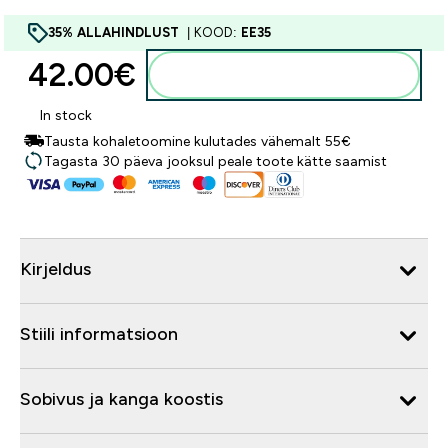
35% ALLAHINDLUST
| KOOD:
EE35
42.00€‎
Lisa ostukorvi
In stock
Tausta kohaletoomine kulutades vähemalt 55€
Tagasta 30 päeva jooksul peale toote kätte saamist
Kirjeldus
Stiili informatsioon
Sobivus ja kanga koostis