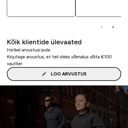
OSTA KOHE
OSTA KOHE
Kõik klientide ülevaated
Hetkel arvustusi pole.
Kirjutage arvustus, et teil oleks võimalus võita €100
vautšer.
LOO ARVUSTUS