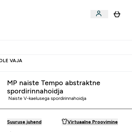
ted
Aksessuaarid
Lõpumüük
 & Snäkid submenu
Enter Vegan Tooted submenu
⌄
Soovid 10€ krediiti?
Abikeskus
POLE VAJA
MP naiste Tempo abstraktne
spordirinnahoidja
Naiste V-kaelusega spordirinnahoidja
Suuruse juhend
Virtuaalne Proovimine