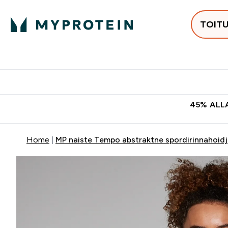
TOIT
Populaarseimad
Proteiinid
Enter Populaars
Ent
⌄
⌄
Tasuta kohaletoomine tellimus
45% ALLA
Home
MP naiste Tempo abstraktne spordirinnahoidj