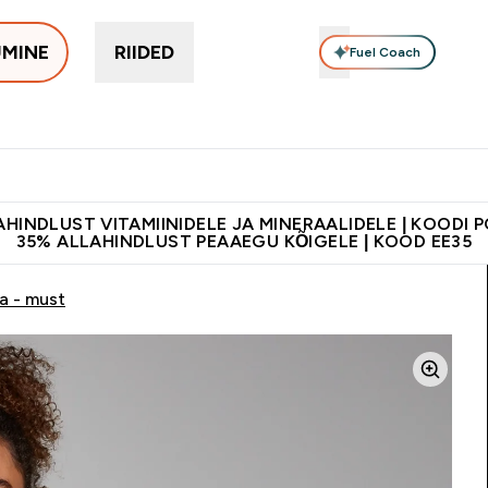
UMINE
RIIDED
Fuel Coach
Toidulisandid
Vitamiinid
Batoonid & Snäkid
Vegan Too
eimad submenu
er Proteiinid submenu
Enter Toidulisandid submenu
Enter Vitamiinid submenu
Enter Batoonid
⌄
⌄
⌄
tele 55€ ja üle
Kvaliteetsus
Lisa 5% allahindlust tellides äpis
HINDLUST VITAMIINIDELE JA MINERAALIDELE | KOODI 
35% ALLAHINDLUST PEAAEGU KÕIGELE | KOOD EE35
a - must