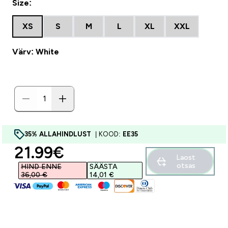
Size:
XS
S
M
L
XL
XXL
Värv: White
35% ALLAHINDLUST
| KOOD:
EE35
discounted price
21.99€‎
Laost
otsas
HIND ENNE
SÄÄSTA
36,00 €‎
14,01 €‎