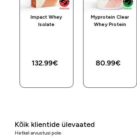
a
Impact Whey
Myprotein Clear
ud
Isolate
Whey Protein
st
ed price
TA
132.99€‎
80.99€‎
E
OSTA KOHE
OSTA KOHE
Kõik klientide ülevaated
Hetkel arvustusi pole.