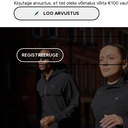
Kirjutage arvustus, et teil oleks võimalus võita €100 vau
LOO ARVUSTUS
Liituge meie uudiskirjaga
REGISTREERUGE