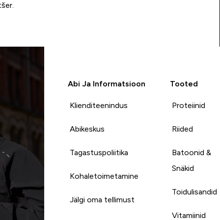
tšer.
Abi Ja Informatsioon
Tooted
Klienditeenindus
Proteiinid
Abikeskus
Riided
Tagastuspoliitika
Batoonid &
Snäkid
Kohaletoimetamine
Toidulisandid
Jälgi oma tellimust
Vitamiinid