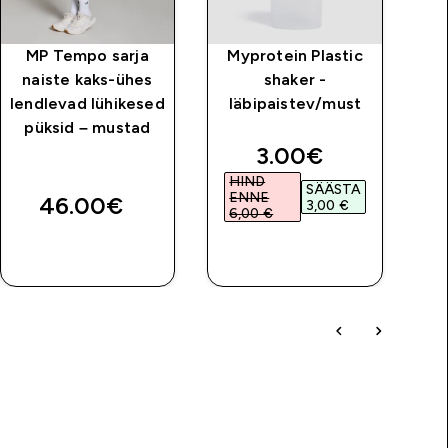
MP Tempo sarja
Myprotein Plastic
naiste kaks-ühes
shaker -
lendlevad lühikesed
läbipaistev/must
püksid – mustad
discounted price
3.00€‎
HIND
SÄÄSTA
ENNE
46.00€‎
3,00 €‎
6,00 €‎
OSTA KOHE
OSTA KOHE