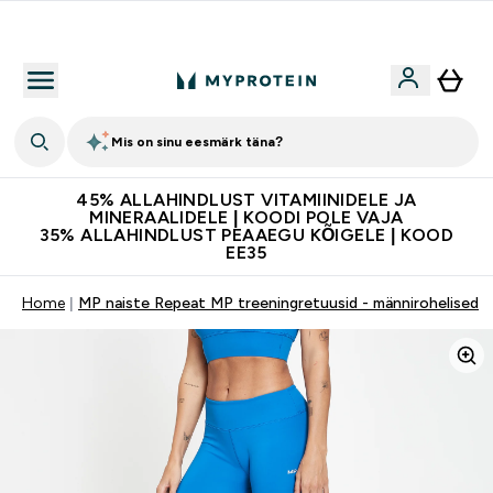
Kvaliteetsus
Mis on sinu eesmärk täna?
45% ALLAHINDLUST VITAMIINIDELE JA
MINERAALIDELE | KOODI POLE VAJA
35% ALLAHINDLUST PEAAEGU KÕIGELE | KOOD
EE35
Home
MP naiste Repeat MP treeningretuusid - männirohelised