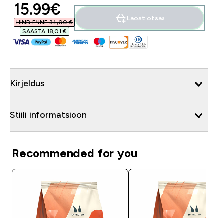
discounted price
15.99€‎
Laost otsas
HIND ENNE 34,00 €‎
SÄÄSTA 18,01 €‎
Kirjeldus
Stiili informatsioon
Recommended for you