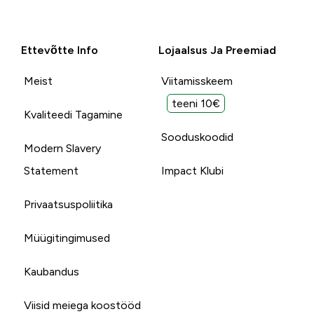
Ettevõtte Info
Lojaalsus Ja Preemiad
Meist
Viitamisskeem
teeni 10€
Kvaliteedi Tagamine
Sooduskoodid
Modern Slavery
Statement
Impact Klubi
Privaatsuspoliitika
Müügitingimused
Kaubandus
Viisid meiega koostööd