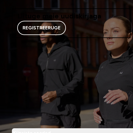
Liituge meie uudiskirjaga
REGISTREERUGE
Küpsiste seaded