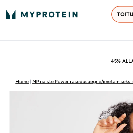
TOIT
Populaarseimad
Proteiinid
Enter Populaars
Ent
⌄
⌄
Tasuta kohaletoomine tellimus
45% ALLA
Home
MP naiste Power rasedusaegne/imetamiseks m