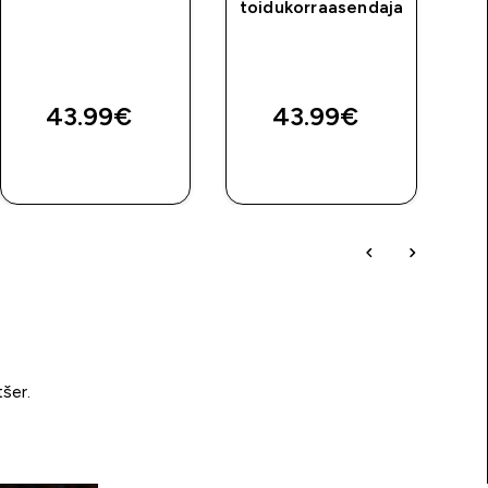
toidukorraasendaja
43.99€‎
43.99€‎
OSTA KOHE
OSTA KOHE
tšer.