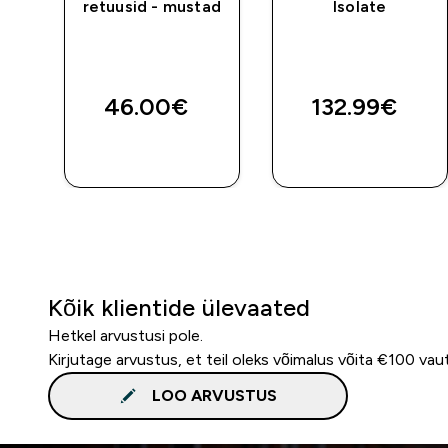
retuusid - mustad
Isolate
46.00€‎
132.99€‎
E
OSTA KOHE
OSTA KOHE
Kõik klientide ülevaated
Hetkel arvustusi pole.
Kirjutage arvustus, et teil oleks võimalus võita €100 vau
LOO ARVUSTUS