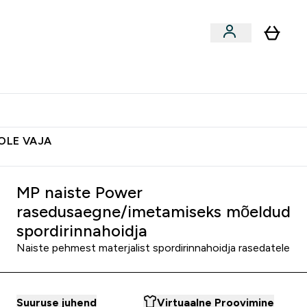
ted
Aksessuaarid
Lõpumüük
 & Snäkid submenu
Enter Vegan Tooted submenu
⌄
Soovid 10€ krediiti?
Abikeskus
POLE VAJA
MP naiste Power
rasedusaegne/imetamiseks mõeldud
spordirinnahoidja
Naiste pehmest materjalist spordirinnahoidja rasedatele
Suuruse juhend
Virtuaalne Proovimine