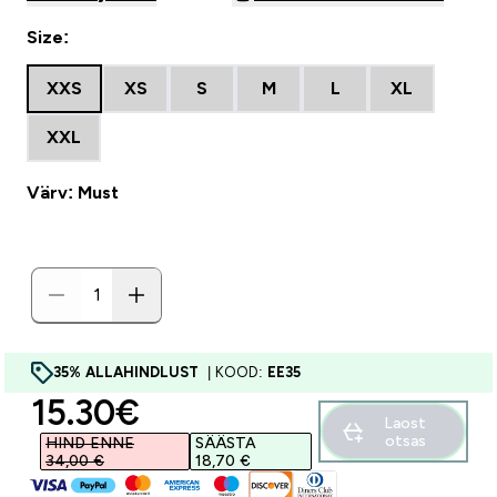
Size:
XXS
XS
S
M
L
XL
XXL
Värv: Must
35% ALLAHINDLUST
| KOOD:
EE35
discounted price
15.30€‎
Laost
otsas
HIND ENNE
SÄÄSTA
34,00 €‎
18,70 €‎