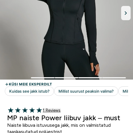
1 customer reviews
1 Reviews
5 out of 5 stars
MP naiste Power liibuv jakk – must
Naiste liibuva istuvusega jakk, mis on valmistatud
taaskasutatud polüestrist