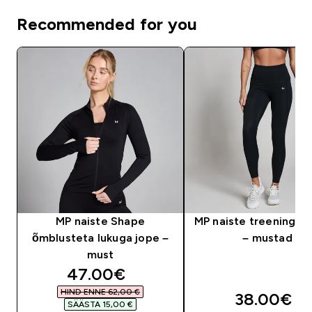
Recommended for you
MP naiste Shape
MP naiste treeningre
õmblusteta lukuga jope –
– mustad
must
discounted price
47.00€‎
HIND ENNE 62,00 €‎
38.00€‎
SÄÄSTA 15,00 €‎