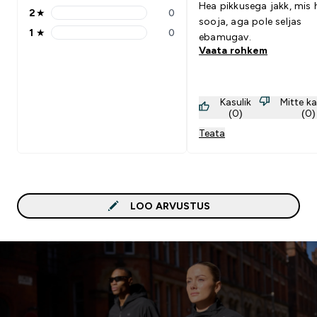
Hea pikkusega jakk, mis 
2
★
0
2 stars rating 0 reviews
sooja, aga pole seljas
1
★
0
ebamugav.
1 stars rating 0 reviews
Vaata rohkem
Kasulik
Mitte ka
(0)
(0)
Teata
LOO ARVUSTUS