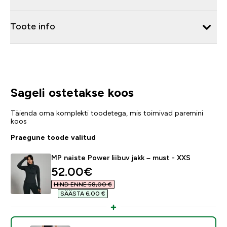
Toote info
Sageli ostetakse koos
Täienda oma komplekti toodetega, mis toimivad paremini
koos
Praegune toode valitud
MP naiste Power liibuv jakk – must - XXS
discounted price
52.00€‎
HIND ENNE 58,00 €‎
SÄÄSTA 6,00 €‎