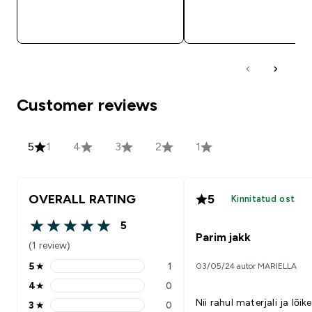
OSTA KOHE
OSTA KOHE
Customer reviews
5
1
4
3
2
1
OVERALL RATING
5
Kinnitatud ost
5
5 out of 5 stars
Parim jakk
(1 review)
5
★
1
03/05/24 autor MARIELLA
5 stars rating 1 reviews
4
★
0
4 stars rating 0 reviews
Nii rahul materjali ja lõik
3
★
0
3 stars rating 0 reviews