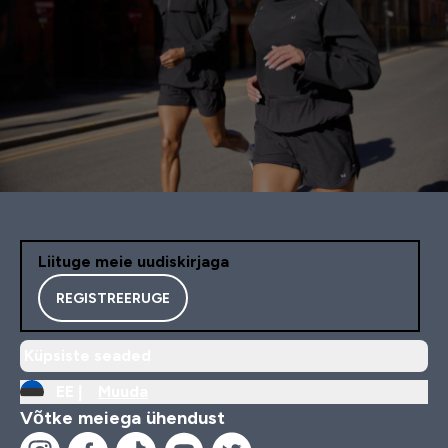
Liituge meie uudiskirjaga
REGISTREERUGE
Küpsiste seaded
EE |
Muuda
Võtke meiega ühendust