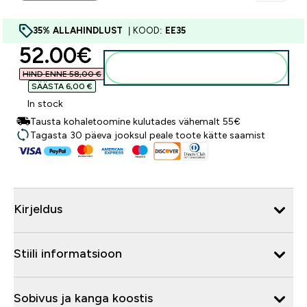
35% ALLAHINDLUST
| KOOD:
EE35
discounted price
52.00€‎
Lisa ostukorvi
HIND ENNE 58,00 €‎
SÄÄSTA 6,00 €‎
In stock
Tausta kohaletoomine kulutades vähemalt 55€
Tagasta 30 päeva jooksul peale toote kätte saamist
Kirjeldus
Stiili informatsioon
Sobivus ja kanga koostis