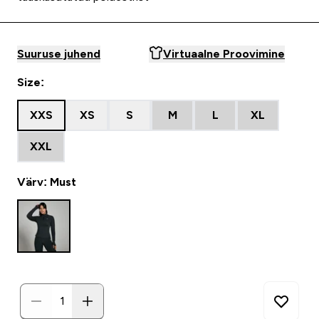
Suuruse juhend
Virtuaalne Proovimine
Size:
XXS
XS
S
M
L
XL
XXL
Värv: Must