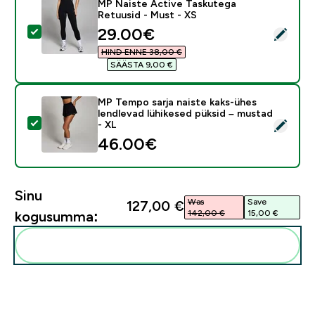
MP Naiste Active Taskutega
Retuusid - Must - XS
discounted price
29.00€‎
Vali see toode - MP Naiste Active Taskutega Retuusid
HIND ENNE 38,00 €‎
SÄÄSTA 9,00 €‎
MP Tempo sarja naiste kaks-ühes
lendlevad lühikesed püksid – mustad
Vali see toode - MP Tempo sarja naiste kaks-ühes lend
- XL
46.00€‎
Sinu
Was
Save
127,00 €‎
142,00 €‎
15,00 €‎
kogusumma:
Lisa need oma rutiini