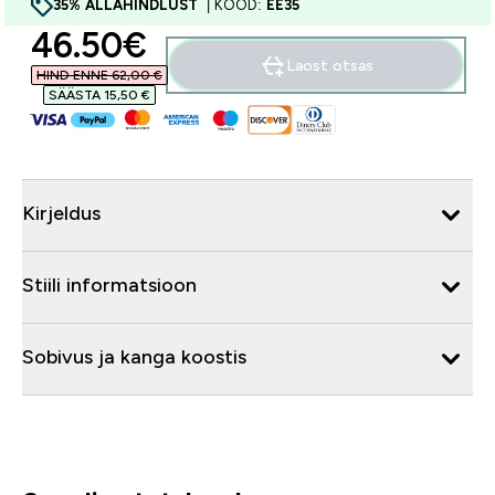
35% ALLAHINDLUST
| KOOD:
EE35
discounted price
46.50€‎
Laost otsas
HIND ENNE 62,00 €‎
SÄÄSTA 15,50 €‎
Kirjeldus
Stiili informatsioon
Sobivus ja kanga koostis