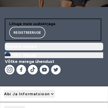
Liituge meie uudiskirjaga
REGISTREERUGE
Küpsiste seaded
EE |
Muuda
Võtke meiega ühendust
Abi Ja Informatsioon