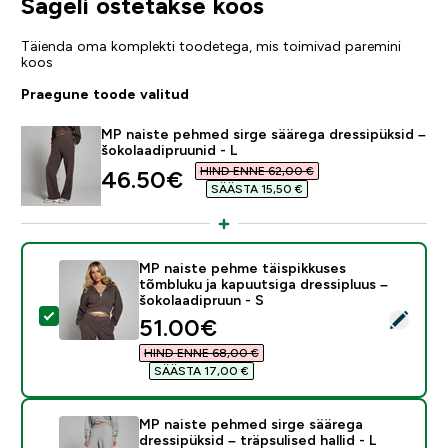
Sageli ostetakse koos
Täienda oma komplekti toodetega, mis toimivad paremini
koos
Praegune toode valitud
MP naiste pehmed sirge säärega dressipüksid –
šokolaadipruunid - L
HIND ENNE 62,00 €‎
discounted price
46.50€‎
SÄÄSTA 15,50 €‎
MP naiste pehme täispikkuses
tõmbluku ja kapuutsiga dressipluus –
šokolaadipruun - S
Vali see toode - MP naiste pehme täispikkuses tõmbluk
discounted price
51.00€‎
HIND ENNE 68,00 €‎
SÄÄSTA 17,00 €‎
MP naiste pehmed sirge säärega
dressipüksid – träpsulised hallid - L