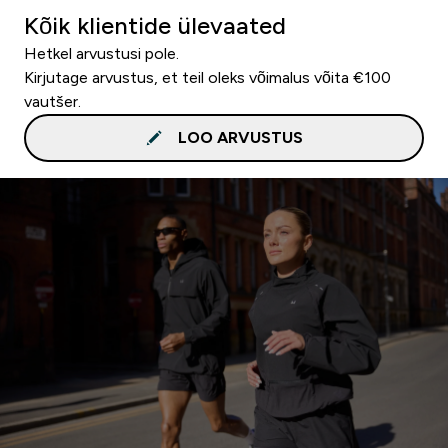
Kõik klientide ülevaated
Hetkel arvustusi pole.
Kirjutage arvustus, et teil oleks võimalus võita €100
vautšer.
LOO ARVUSTUS