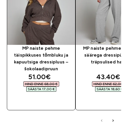
MP naiste pehme
MP naiste pehmed s
täispikkuses tõmbluku ja
säärega dressipüks
kapuutsiga dressipluus –
träpsulised halli
šokolaadipruun
discounted price
discounte
51.00€‎
43.40€‎
HIND ENNE 68,00 €‎
HIND ENNE 62,00 €‎
SÄÄSTA 17,00 €‎
SÄÄSTA 18,60 €‎
OSTA KOHE
OSTA KOHE