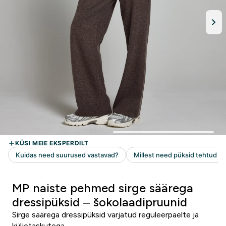
MP naiste pehmed sirge säärega
dressipüksid – šokolaadipruunid
Sirge säärega dressipüksid varjatud reguleerpaelte ja
küljetaskutega