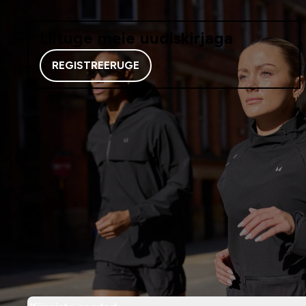
Liituge meie uudiskirjaga
REGISTREERUGE