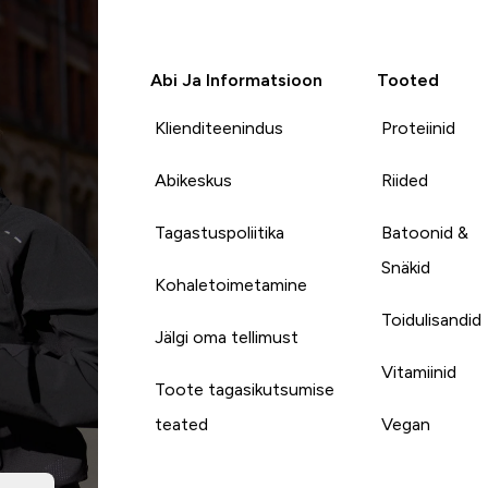
Abi Ja Informatsioon
Tooted
Klienditeenindus
Proteiinid
Abikeskus
Riided
Tagastuspoliitika
Batoonid &
Snäkid
Kohaletoimetamine
Toidulisandid
Jälgi oma tellimust
Vitamiinid
Toote tagasikutsumise
teated
Vegan