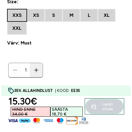
Size:
XXS
XS
S
M
L
XL
XXL
Värv: Must
35% ALLAHINDLUST
| KOOD:
EE35
discounted price
15.30€‎
Laost
otsas
HIND ENNE
SÄÄSTA
34,00 €‎
18,70 €‎