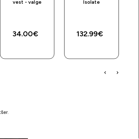
vest - valge
Isolate
price
34.00€‎
132.99€‎
OSTA KOHE
OSTA KOHE
tšer.