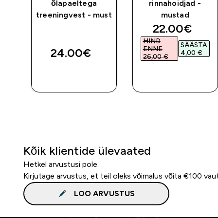
õlapaeltega
rinnahoidjad -
treeningvest - must
mustad
discounted 
22.00€‎
HIND
SÄÄSTA
ENNE
24.00€‎
4,00 €‎
26,00 €‎
E
OSTA KOHE
OSTA KOHE
Kõik klientide ülevaated
Hetkel arvustusi pole.
Kirjutage arvustus, et teil oleks võimalus võita €100 vau
LOO ARVUSTUS