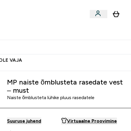
ted
Aksessuaarid
Lõpumüük
 & Snäkid submenu
Enter Vegan Tooted submenu
⌄
Soovid 10€ krediiti?
Abikeskus
POLE VAJA
MP naiste õmblusteta rasedate vest
– must
Naiste õmblusteta lühike pluus rasedatele
Suuruse juhend
Virtuaalne Proovimine