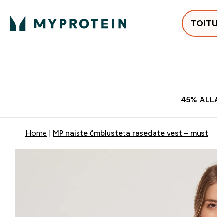
TOIT
Populaarseimad
Proteiinid
Enter Populaars
Ent
⌄
⌄
Tasuta kohaletoomine tellimus
45% ALLA
Home
MP naiste õmblusteta rasedate vest – must