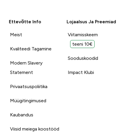
Ettevõtte Info
Lojaalsus Ja Preemiad
Meist
Viitamisskeem
teeni 10€
Kvaliteedi Tagamine
Sooduskoodid
Modern Slavery
Statement
Impact Klubi
Privaatsuspoliitika
Müügitingimused
Kaubandus
Viisid meiega koostööd