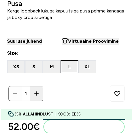
Pusa
Kerge loopback lukuga kapuutsiga pusa pehme kangaga
ja boxy crop siluetiga.
Suuruse juhend
Virtuaalne Proovimine
Size:
XS
S
M
L
XL
35% ALLAHINDLUST
| KOOD:
EE35
52.00€‎
Lisa ostukorvi