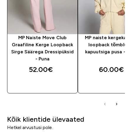
MP Naiste Move Club
MP naiste kergekaalu
Graafiline Kerge Loopback
loopback tõmbluk
Sirge Säärega Dressipüksid
kapuutsiga pusa - Bu
- Puna
52.00€‎
60.00€‎
OSTA KOHE
OSTA KOHE
Kõik klientide ülevaated
Hetkel arvustusi pole.