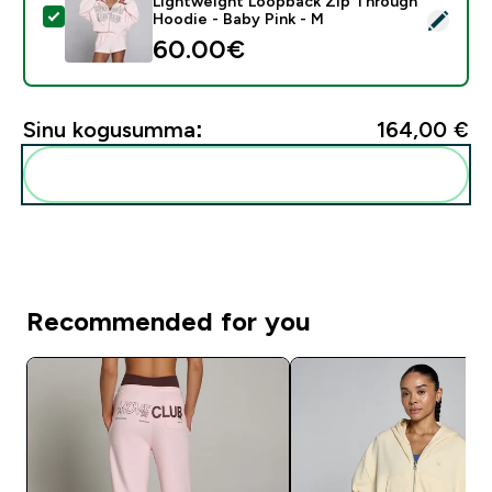
Lightweight Loopback Zip Through
Vali see toode - MP Women's Lift Graphic Lightweigh
Hoodie - Baby Pink - M
60.00€‎
Sinu kogusumma:
164,00 €‎
Lisa need oma rutiini
Recommended for you