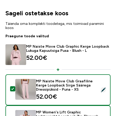
Sageli ostetakse koos
Täienda oma komplekti toodetega, mis toimivad paremini
koos
Praegune toode valitud
MP Naiste Move Club Graphic Kerge Loopback
Lukuga Kapuutsiga Pusa - Blush - L
52.00€‎
MP Naiste Move Club Graafiline
Kerge Loopback Sirge Säärega
Vali see toode - MP Naiste Move Club Graafiline Kerg
Dressipüksid - Puna - XS
52.00€‎
MP Women's Lift Graphic