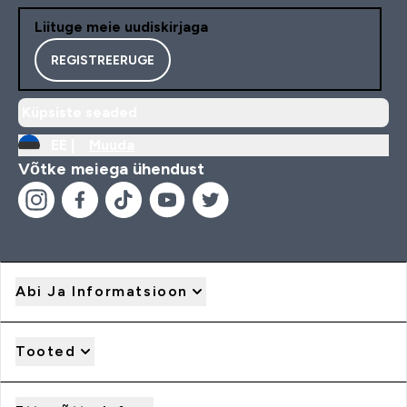
Liituge meie uudiskirjaga
REGISTREERUGE
Küpsiste seaded
EE |
Muuda
Võtke meiega ühendust
Abi Ja Informatsioon
Tooted