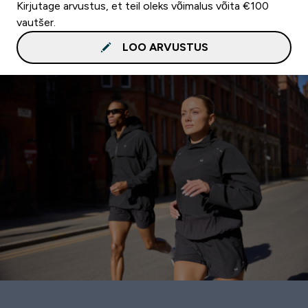
Kirjutage arvustus, et teil oleks võimalus võita €100
vautšer.
LOO ARVUSTUS