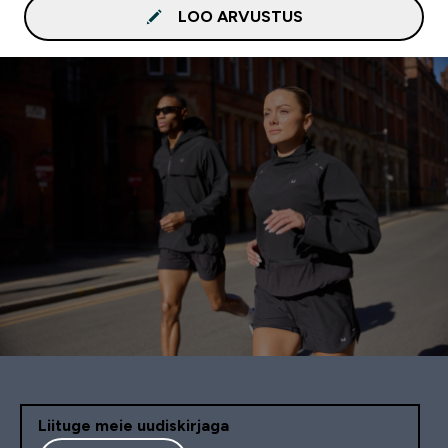
LOO ARVUSTUS
Liituge meie uudiskirjaga