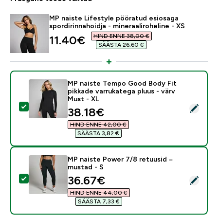
MP naiste Lifestyle pööratud esiosaga
spordirinnahoidja - mineraaliroheline - XS
HIND ENNE 38,00 €‎
discounted price
11.40€‎
SÄÄSTA 26,60 €‎
MP naiste Tempo Good Body Fit
pikkade varrukatega pluus - värv
Must - XL
Vali see toode - MP naiste Tempo Good Body Fit pikka
discounted price
38.18€‎
HIND ENNE 42,00 €‎
SÄÄSTA 3,82 €‎
MP naiste Power 7/8 retuusid –
mustad - S
discounted price
36.67€‎
Vali see toode - MP naiste Power 7/8 retuusid – must
HIND ENNE 44,00 €‎
SÄÄSTA 7,33 €‎