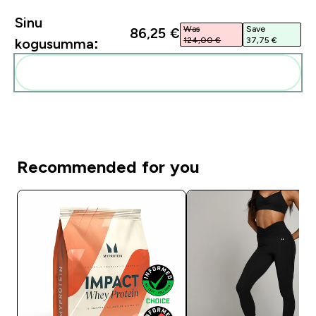
Sinu
Was
Save
86,25 €‎
124,00 €‎
37,75 €‎
kogusumma:
Lisa need oma rutiini
Recommended for you