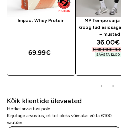
Impact Whey Protein
MP Tempo sarja nai
kroogitud esiosaga re
– mustad
discounte
36.00€‎
HIND ENNE 48,00 €‎
69.99€‎
SÄÄSTA 12,00 €‎
OSTA KOHE
OSTA KOHE
Kõik klientide ülevaated
Hetkel arvustusi pole.
Kirjutage arvustus, et teil oleks võimalus võita €100
vautšer.