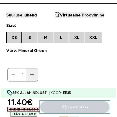
Suuruse juhend
Virtuaalne Proovimine
Size:
XS
S
M
L
XL
XXL
Värv: Mineral Green
35% ALLAHINDLUST
| KOOD:
EE35
discounted price
11.40€‎
Laost otsas
HIND ENNE 38,00 €‎
SÄÄSTA 26,60 €‎