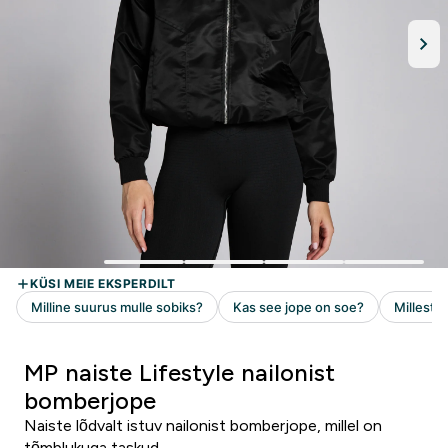
MP naiste Lifestyle nailonist
bomberjope
Naiste lõdvalt istuv nailonist bomberjope, millel on
tõmblukuga taskud