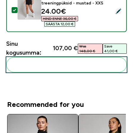
treeningpüksid - mustad - XXS
discounted price
24.00€‎
Vali see toode - MP naiste lühikesed 3" treeningpüksi
HIND ENNE 36,00 €‎
SÄÄSTA 12,00 €‎
Sinu
Was
Save
107,00 €‎
148,00 €‎
41,00 €‎
kogusumma:
Lisa need oma rutiini
Recommended for you