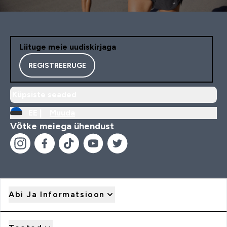
Liituge meie uudiskirjaga
REGISTREERUGE
Küpsiste seaded
EE |
Muuda
Võtke meiega ühendust
Abi Ja Informatsioon