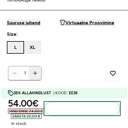
Suuruse juhend
Virtuaalne Proovimine
Size:
L
XL
35% ALLAHINDLUST
| KOOD:
EE35
discounted price
54.00€‎
Lisa ostukorvi
HIND ENNE 74,00 €‎
SÄÄSTA 20,00 €‎
In stock