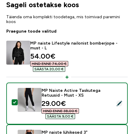
Sageli ostetakse koos
Täienda oma komplekti toodetega, mis toimivad paremini
koos
Praegune toode valitud
MP naiste Lifestyle nailonist bomberjope -
must - L
discounted price
54.00€‎
HIND ENNE 74,00 €‎
SÄÄSTA 20,00 €‎
MP Naiste Active Taskutega
Retuusid - Must - XS
discounted price
29.00€‎
Vali see toode - MP Naiste Active Taskutega Retuusid
HIND ENNE 38,00 €‎
SÄÄSTA 9,00 €‎
MP naiste lühikesed 3"