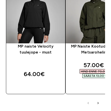
MP naiste Velocity
MP Naiste Kootud Jo
tuulejope - must
Metsaroheline
discounte
57.00€‎
HIND ENNE 70,00 €‎
64.00€‎
SÄÄSTA 13,00 €‎
OSTA KOHE
OSTA KOHE