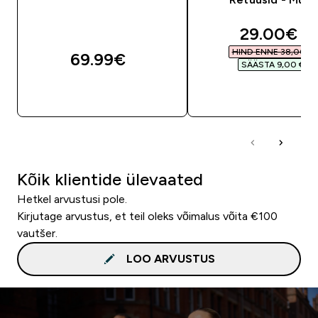
discounte
29.00€‎
HIND ENNE 38,00 €‎
69.99€‎
SÄÄSTA 9,00 €‎
OSTA KOHE
OSTA KOHE
Kõik klientide ülevaated
Hetkel arvustusi pole.
Kirjutage arvustus, et teil oleks võimalus võita €100
vautšer.
LOO ARVUSTUS