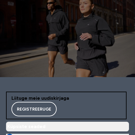
Liituge meie uudiskirjaga
REGISTREERUGE
Küpsiste seaded