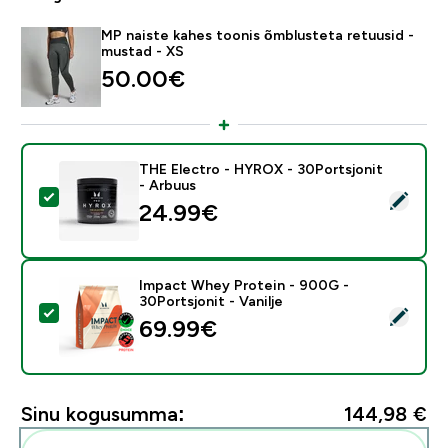
MP naiste kahes toonis õmblusteta retuusid -
mustad - XS
50.00€‎
THE Electro - HYROX - 30Portsjonit
- Arbuus
Vali see toode - THE Electro - HYROX - 30Portsjonit
24.99€‎
Impact Whey Protein - 900G -
30Portsjonit - Vanilje
Vali see toode - Impact Whey Protein - 900G - 30Ports
69.99€‎
Sinu kogusumma:
144,98 €‎