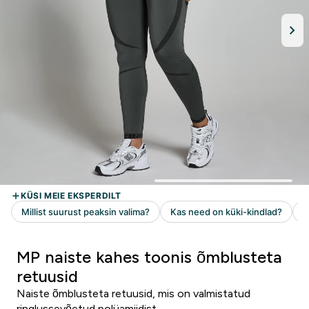
MP naiste kahes toonis õmblusteta
retuusid
Naiste õmblusteta retuusid, mis on valmistatud
ringlussevõetud polüamiidist