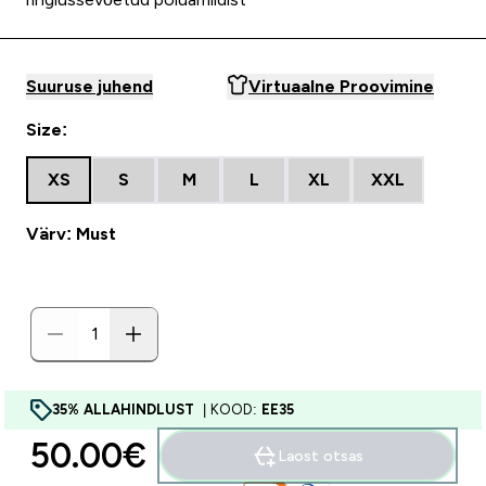
Suuruse juhend
Virtuaalne Proovimine
Size:
XS
S
M
L
XL
XXL
Värv: Must
35% ALLAHINDLUST
| KOOD:
EE35
50.00€‎
Laost otsas