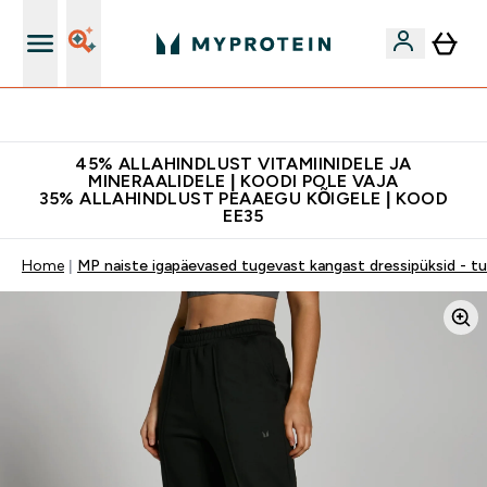
Kvaliteetsus
45% ALLAHINDLUST VITAMIINIDELE JA
MINERAALIDELE | KOODI POLE VAJA
35% ALLAHINDLUST PEAAEGU KÕIGELE | KOOD
EE35
Home
MP naiste igapäevased tugevast kangast dressipüksid - tu