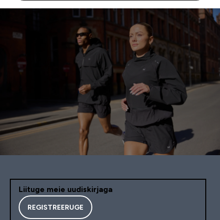
Liituge meie uudiskirjaga
REGISTREERUGE