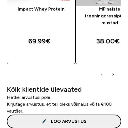
Impact Whey Protein
MP naiste
treeningdressipüksi
mustad
69.99€‎
38.00€‎
OSTA KOHE
OSTA KOHE
Kõik klientide ülevaated
Hetkel arvustusi pole.
Kirjutage arvustus, et teil oleks võimalus võita €100
vautšer.
LOO ARVUSTUS