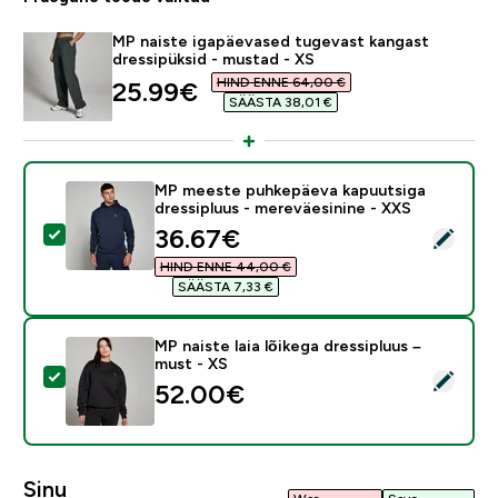
MP naiste igapäevased tugevast kangast
dressipüksid - mustad - XS
HIND ENNE 64,00 €‎
discounted price
25.99€‎
SÄÄSTA 38,01 €‎
MP meeste puhkepäeva kapuutsiga
dressipluus - mereväesinine - XXS
discounted price
36.67€‎
Vali see toode - MP meeste puhkepäeva kapuutsiga dr
HIND ENNE 44,00 €‎
SÄÄSTA 7,33 €‎
MP naiste laia lõikega dressipluus –
must - XS
Vali see toode - MP naiste laia lõikega dressipluus – m
52.00€‎
Sinu