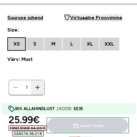
Suuruse juhend
Virtuaalne Proovimine
Size:
XS
S
M
L
XL
XXL
Värv: Must
35% ALLAHINDLUST
| KOOD:
EE35
discounted price
25.99€‎
Laost otsas
HIND ENNE 64,00 €‎
SÄÄSTA 38,01 €‎