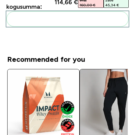
Was
Save
114,66 €‎
160,00 €‎
45,34 €‎
kogusumma:
Lisa need oma rutiini
Recommended for you