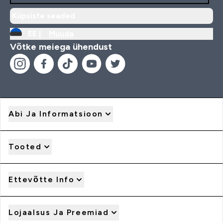
Küpsiste seaded
EE |
Muuda
Võtke meiega ühendust
Abi Ja Informatsioon
Tooted
Ettevõtte Info
Lojaalsus Ja Preemiad