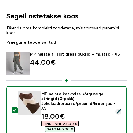
Sageli ostetakse koos
Täienda oma komplekti toodetega, mis toimivad paremini
koos
Praegune toode valitud
MP naiste fliisist dressipüksid – mustad - XS
44.00€‎
MP naiste keskmise kõrgusega
stringid (3-pakk) –
šokolaadipruunid/pruunid/kreemjad -
XS
Vali see toode - MP naiste keskmise kõrgusega stringi
discounted price
18.00€‎
HIND ENNE 24,00 €‎
SÄÄSTA 6,00 €‎