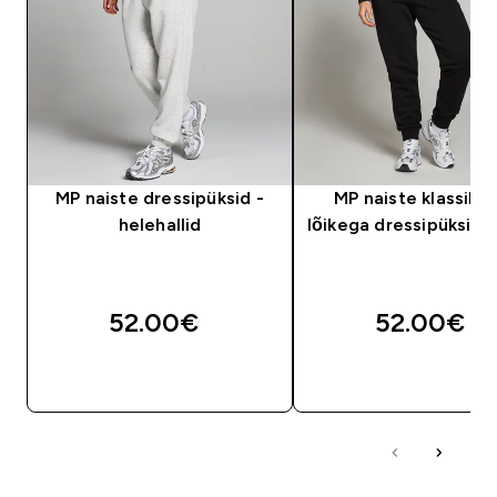
MP naiste dressipüksid -
MP naiste klassikal
helehallid
lõikega dressipüksid 
52.00€‎
52.00€‎
OSTA KOHE
OSTA KOHE