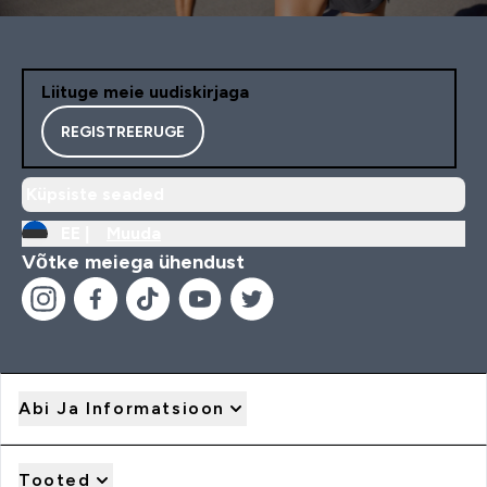
Liituge meie uudiskirjaga
REGISTREERUGE
Küpsiste seaded
EE |
Muuda
Võtke meiega ühendust
Abi Ja Informatsioon
Tooted