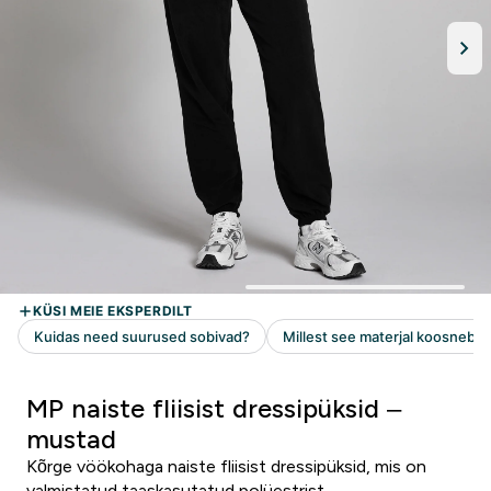
MP naiste fliisist dressipüksid –
mustad
Kõrge vöökohaga naiste fliisist dressipüksid, mis on
valmistatud taaskasutatud polüestrist