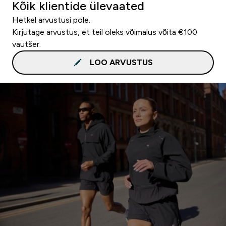
Kõik klientide ülevaated
Hetkel arvustusi pole.
Kirjutage arvustus, et teil oleks võimalus võita €100
vautšer.
LOO ARVUSTUS