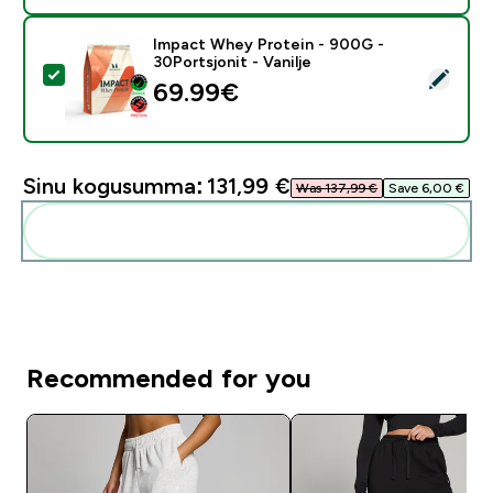
Impact Whey Protein - 900G -
30Portsjonit - Vanilje
Vali see toode - Impact Whey Protein - 900G - 30Ports
69.99€‎
Sinu kogusumma:
131,99 €‎
Was 137,99 €‎
Save 6,00 €‎
Lisa need oma rutiini
Recommended for you