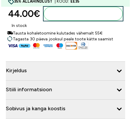
35% ALLAHINDLUST
| KOOD:
EE35
44.00€‎
Lisa ostukorvi
In stock
Tausta kohaletoomine kulutades vähemalt 55€
Tagasta 30 päeva jooksul peale toote kätte saamist
Kirjeldus
Stiili informatsioon
Sobivus ja kanga koostis